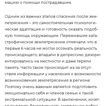
ма­цию о помо­щи пострадавшим.
Одним из важ­ных эта­пов спа­се­ния после зем­
ле­тря­се­ния – это само­сто­я­тель­ная пси­хо­ло­ги­
че­ская адап­та­ция и готов­ность ока­зать подоб­
ную помощь окру­жа­ю­щим. Пере­жив­шие ката­
стро­фи­че­ское зем­ле­тря­се­ние отме­ча­ли, что в
пер­вые 6 часов не мог­ли осо­знать реаль­ность
про­ис­хо­дя­ще­го, впа­да­ли в депрес­сию, дез­ори­
ен­ти­ро­ва­лись на мест­но­сти и даже теря­ли
память. Часто такое про­ис­хо­дит из-за отсут­
ствия инфор­ма­ции у насе­ле­ния о воз­мож­но­сти
воз­ник­но­ве­ния зем­ле­тря­се­ния в реги­оне.
Поэто­му очень важ­ным явля­ет­ся под­го­то­вить
эмо­ци­о­наль­но себя и чле­нов семьи к такой
экс­тре­маль­ной ситу­а­ции. В заклю­че­нии, хочет­
ся выра­зить бла­го­дар­ность мил­ли­о­нам доб­ро­