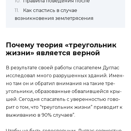
Правила поведения после
Как спастись в случае
возникновения землетрясения
Почему теория «треугольник
жизни» является верной
В резуль­та­те сво­ей рабо­ты спа­са­те­лем Дуглас
иссле­до­вал мно­го раз­ру­шен­ных зда­ний. Имен­
но там он и обра­тил вни­ма­ния на такие тре­
уголь­ни­ки, обра­зо­ван­ные обва­лив­шей­ся кры­
шей. Сего­дня спа­са­тель с уве­рен­но­стью гово­
рит о том, что “тре­уголь­ник жиз­ни” при­во­дит к
выжи­ва­нию в 90% случаев”.
Что­бы не быть голо­слов­ным, Дуглас сов­мест­но