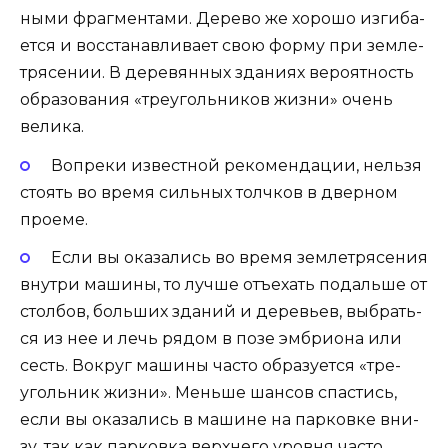
ны­ми фраг­мен­та­ми. Дере­во же хоро­шо изги­ба­
ет­ся и вос­ста­нав­ли­ва­ет свою фор­му при зем­ле­
тря­се­нии. В дере­вян­ных зда­ни­ях веро­ят­ность
обра­зо­ва­ния «тре­уголь­ни­ков жиз­ни» очень
велика.
Вопре­ки извест­ной реко­мен­да­ции, нель­зя
сто­ять во вре­мя силь­ных толч­ков в двер­ном
проеме.
Если вы ока­за­лись во вре­мя зем­ле­тря­се­ния
внут­ри маши­ны, то луч­ше отъ­е­хать подаль­ше от
стол­бов, боль­ших зда­ний и дере­вьев, выбрать­
ся из нее и лечь рядом в позе эмбри­о­на или
сесть. Вокруг маши­ны часто обра­зу­ет­ся «тре­
уголь­ник жиз­ни». Мень­ше шан­сов спа­стись,
если вы ока­за­лись в машине на пар­ков­ке вни­
зу, так как пар­ков­ка верх­не­го уров­ня часто