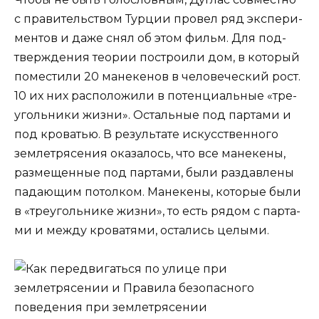
с пра­ви­тель­ством Тур­ции про­вел ряд экс­пе­ри­
мен­тов и даже снял об этом фильм. Для под­
твер­жде­ния тео­рии постро­и­ли дом, в кото­рый
поме­сти­ли 20 мане­ке­нов в чело­ве­че­ский рост.
10 их них рас­по­ло­жи­ли в потен­ци­аль­ные «тре­
уголь­ни­ки жиз­ни». Осталь­ные под пар­та­ми и
под кро­ва­тью. В резуль­та­те искус­ствен­но­го
зем­ле­тря­се­ния ока­за­лось, что все мане­ке­ны,
раз­ме­щен­ные под пар­та­ми, были раз­дав­ле­ны
пада­ю­щим потол­ком. Мане­ке­ны, кото­рые были
в «тре­уголь­ни­ке жиз­ни», то есть рядом с пар­та­
ми и меж­ду кро­ва­тя­ми, оста­лись целыми.