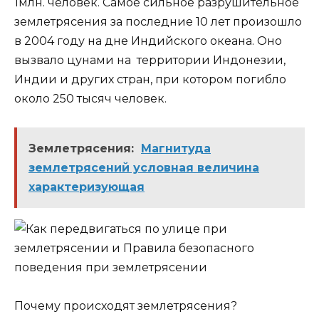
1млн. чело­век. Самое силь­ное раз­ру­ши­тель­ное
зем­ле­тря­се­ния за послед­ние 10 лет про­изо­шло
в 2004 году на дне Индий­ско­го оке­а­на. Оно
вызва­ло цуна­ми на тер­ри­то­рии Индо­не­зии,
Индии и дру­гих стран, при кото­ром погиб­ло
око­ло 250 тысяч человек.
Землетрясения:
Магнитуда
землетрясений условная величина
характеризующая
Поче­му про­ис­хо­дят землетрясения?