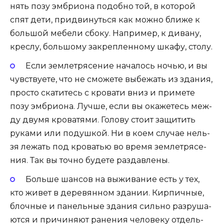
нять позу эмбри­о­на подоб­но той, в кото­рой
спят дети, при­дви­нуть­ся как мож­но бли­же к
боль­шой мебе­ли сбо­ку. Напри­мер, к дива­ну,
крес­лу, боль­шо­му закреп­лен­но­му шка­фу, столу.
Если зем­ле­тря­се­ние нача­лось ночью, и вы
чув­ству­е­те, что не смо­же­те выбе­жать из зда­ния,
про­сто ска­ти­тесь с кро­ва­ти вниз и при­ме­те
позу эмбри­о­на. Луч­ше, если вы ока­же­тесь меж­
ду дву­мя кро­ва­тя­ми. Голо­ву сто­ит защи­тить
рука­ми или подуш­кой. Ни в коем слу­чае нель­
зя лежать под кро­ва­тью во вре­мя зем­ле­тря­се­
ния. Так вы точ­но буде­те раздавлены.
Боль­ше шан­сов на выжи­ва­ние есть у тех,
кто живет в дере­вян­ном зда­нии. Кир­пич­ные,
блоч­ные и панель­ные зда­ния силь­но раз­ру­ша­
ют­ся и при­чи­ня­ют ране­ния чело­ве­ку отдель­