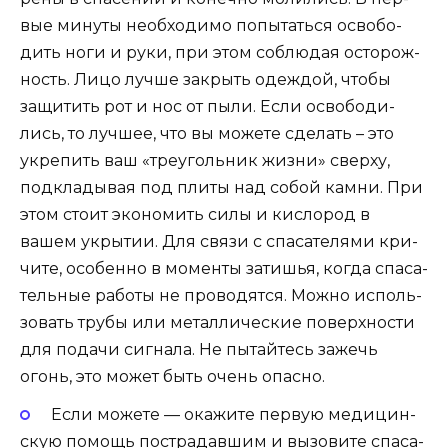
вые мину­ты необ­хо­ди­мо попы­тать­ся осво­бо­
дить ноги и руки, при этом соблю­дая осто­рож­
ность. Лицо луч­ше закрыть одеж­дой, что­бы
защи­тить рот и нос от пыли. Если осво­бо­ди­
лись, то луч­шее, что вы може­те сде­лать – это
укре­пить ваш «тре­уголь­ник жиз­ни» свер­ху,
под­кла­ды­вая под пли­ты над собой кам­ни. При
этом сто­ит эко­но­мить силы и кис­ло­род в
вашем укры­тии. Для свя­зи с спа­са­те­ля­ми кри­
чи­те, осо­бен­но в момен­ты зати­шья, когда спа­са­
тель­ные рабо­ты не про­во­дят­ся. Мож­но исполь­
зо­вать тру­бы или метал­ли­че­ские поверх­но­сти
для пода­чи сиг­на­ла. Не пытай­тесь зажечь
огонь, это может быть очень опасно.
Если може­те — ока­жи­те первую меди­цин­
скую помощь постра­дав­шим и вызо­ви­те спа­са­