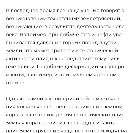
В послед­нее вре­мя все чаще уче­ные гово­рят о
воз­ник­но­ве­нии тех­но­ген­ных зем­ле­тря­се­ний,
воз­ни­ка­ю­щие в резуль­та­те дея­тель­но­сти чело­
ве­ка. Напри­мер, при добы­че газа и неф­ти уве­
ли­чи­ва­ет­ся дав­ле­ние гор­ных пород внут­ри
Зем­ли, что может при­ве­сти к тек­то­ни­че­ской
актив­но­сти плит, и как след­ствие это­му силь­
ные толч­ки. Подоб­ные дефор­ма­ции могут про­
изой­ти, напри­мер, и при силь­ном ядер­ном
взрыве.
Одна­ко, самой частой при­чи­ной зем­ле­тря­се­
ния явля­ет­ся есте­ствен­ное дви­же­ние зем­ной
коры в зоне про­хож­де­ния тек­то­ни­че­ских плит.
Зем­ная кора состо­ит из шест­на­дца­ти таких
плит. Зем­ле­тря­се­ние чаще все­го про­ис­хо­дят на