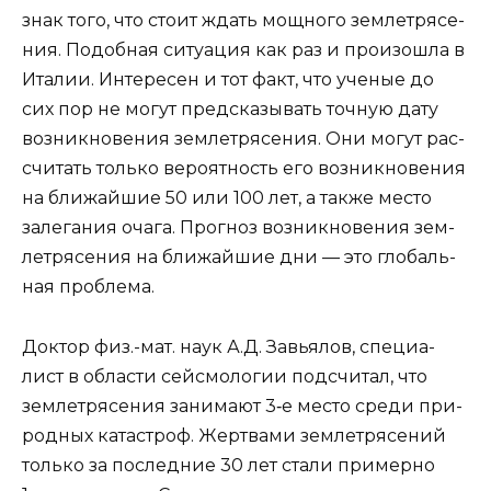
знак того, что сто­ит ждать мощ­но­го зем­ле­тря­се­
ния. Подоб­ная ситу­а­ция как раз и про­изо­шла в
Ита­лии. Инте­ре­сен и тот факт, что уче­ные до
сих пор не могут пред­ска­зы­вать точ­ную дату
воз­ник­но­ве­ния зем­ле­тря­се­ния. Они могут рас­
счи­тать толь­ко веро­ят­ность его воз­ник­но­ве­ния
на бли­жай­шие 50 или 100 лет, а так­же место
зале­га­ния оча­га. Про­гноз воз­ник­но­ве­ния зем­
ле­тря­се­ния на бли­жай­шие дни — это гло­баль­
ная проблема.
Док­тор физ.-мат. наук А.Д. Завья­лов, спе­ци­а­
лист в обла­сти сей­смо­ло­гии под­счи­тал, что
зем­ле­тря­се­ния зани­ма­ют 3‑е место сре­ди при­
род­ных ката­строф. Жерт­ва­ми зем­ле­тря­се­ний
толь­ко за послед­ние 30 лет ста­ли при­мер­но