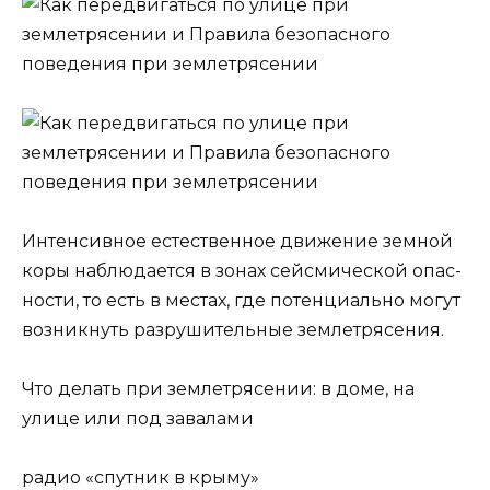
Интен­сив­ное есте­ствен­ное дви­же­ние зем­ной
коры наблю­да­ет­ся в зонах сей­сми­че­ской опас­
но­сти, то есть в местах, где потен­ци­аль­но могут
воз­ник­нуть раз­ру­ши­тель­ные землетрясения.
Что делать при землетрясении: в доме, на
улице или под завалами
радио «спутник в крыму»