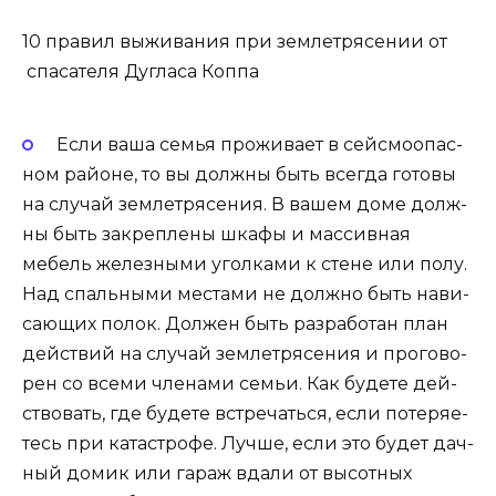
10 пра­вил выжи­ва­ния при зем­ле­тря­се­нии от
спа­са­те­ля Дугла­са Коппа
Если ваша семья про­жи­ва­ет в сей­смо­опас­
ном рай­оне, то вы долж­ны быть все­гда гото­вы
на слу­чай зем­ле­тря­се­ния. В вашем доме долж­
ны быть закреп­ле­ны шка­фы и мас­сив­ная
мебель желез­ны­ми угол­ка­ми к стене или полу.
Над спаль­ны­ми места­ми не долж­но быть нави­
са­ю­щих полок. Дол­жен быть раз­ра­бо­тан план
дей­ствий на слу­чай зем­ле­тря­се­ния и про­го­во­
рен со все­ми чле­на­ми семьи. Как буде­те дей­
ство­вать, где буде­те встре­чать­ся, если поте­ря­е­
тесь при ката­стро­фе. Луч­ше, если это будет дач­
ный домик или гараж вда­ли от высот­ных