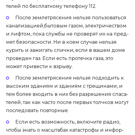
те­лей по бес­плат­но­му теле­фо­ну 112.
После зем­ле­тря­се­ния нель­зя поль­зо­вать­ся
канализацией,бытовым газом, элек­три­че­ством
и лиф­том, пока служ­бы не про­ве­рят их на пред­
мет без­опас­но­сти. Ни в коем слу­чае нель­зя
курить и зажи­гать спич­ки, если в вашем доме
про­ве­ден газ. Если есть про­теч­ка газа, это
может при­ве­сти к взрыву.
После зем­ле­тря­се­ния нель­зя под­хо­дить к
высо­ким зда­ни­ям и зда­ни­ям с тре­щи­на­ми, и
тем более вхо­дить в них без раз­ре­ше­ния спа­са­
те­лей, так как часто после пер­вых толч­ков могут
после­до­вать повторные.
Если есть воз­мож­ность, вклю­чи­те радио,
что­бы знать о мас­шта­бах ката­стро­фы и инфор­