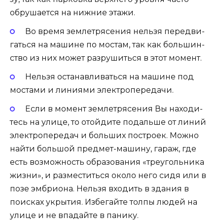
обру­ша­ет­ся на ниж­ние этажи.
Во вре­мя зем­ле­тря­се­ния нель­зя пере­дви­
гать­ся на машине по мостам, так как боль­шин­
ство из них может раз­ру­шить­ся в этот момент.
Нель­зя оста­нав­ли­вать­ся на машине под
моста­ми и лини­я­ми электропередачи.
Если в момент зем­ле­тря­се­ния Вы нахо­ди­
тесь на ули­це, то отой­ди­те подаль­ше от линий
элек­тро­пе­ре­дач и боль­ших постро­ек. Мож­но
най­ти боль­шой пред­мет-маши­ну, гараж, где
есть воз­мож­ность обра­зо­ва­ния «тре­уголь­ни­ка
жиз­ни», и раз­ме­стить­ся око­ло него сидя или в
позе эмбри­о­на. Нель­зя вхо­дить в зда­ния в
поис­ках укры­тия. Избе­гай­те тол­пы людей на
ули­це и не впа­дай­те в панику.