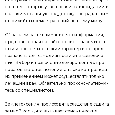
воль­цев, кото­рые участ­во­ва­ли в лик­ви­да­ции и
ока­за­ли мораль­ную под­держ­ку постра­дав­шим
от сти­хий­ных зем­ле­тря­се­ний по все­му миру.
Обра­ща­ем ваше вни­ма­ние, что инфор­ма­ция,
пред­став­лен­ная на сай­те, носит озна­ко­ми­тель­
ный и про­све­ти­тель­ский харак­тер и не пред­
на­зна­че­на для само­ди­а­гно­сти­ки и само­ле­че­
ния. Выбор и назна­че­ние лекар­ствен­ных пре­
па­ра­тов, мето­дов лече­ния, а так­же кон­троль за
их при­ме­не­ни­ем может осу­ществ­лять толь­ко
леча­щий врач. Обя­за­тель­но про­кон­суль­ти­руй­
тесь со специалистом.
Землетрясения происходят вследствие сдвига
земной коры, что вызывает сейсмические