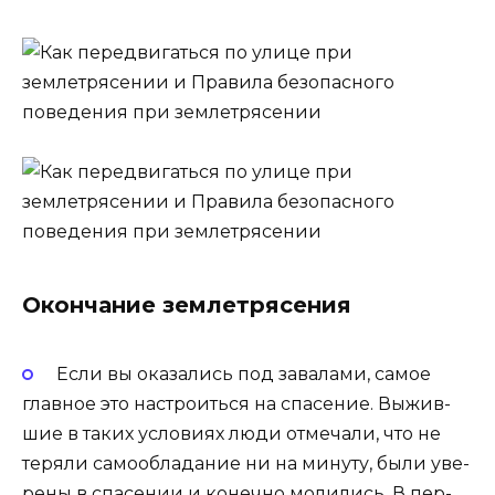
Окончание землетрясения
Если вы ока­за­лись под зава­ла­ми, самое
глав­ное это настро­ить­ся на спа­се­ние. Выжив­
шие в таких усло­ви­ях люди отме­ча­ли, что не
теря­ли само­об­ла­да­ние ни на мину­ту, были уве­
ре­ны в спа­се­нии и конеч­но моли­лись. В пер­