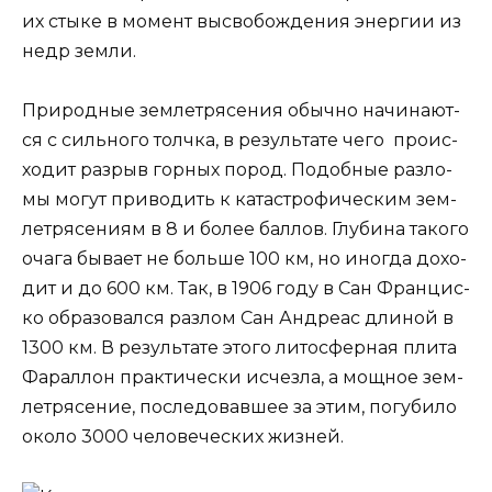
их сты­ке в момент высво­бож­де­ния энер­гии из
недр земли.
При­род­ные зем­ле­тря­се­ния обыч­но начи­на­ют­
ся с силь­но­го толч­ка, в резуль­та­те чего про­ис­
хо­дит раз­рыв гор­ных пород. Подоб­ные раз­ло­
мы могут при­во­дить к ката­стро­фи­че­ским зем­
ле­тря­се­ни­ям в 8 и более бал­лов. Глу­би­на тако­го
оча­га быва­ет не боль­ше 100 км, но ино­гда дохо­
дит и до 600 км. Так, в 1906 году в Сан Фран­цис­
ко обра­зо­вал­ся раз­лом Сан Андре­ас дли­ной в
1300 км. В резуль­та­те это­го лито­сфер­ная пли­та
Фарал­лон прак­ти­че­ски исчез­ла, а мощ­ное зем­
ле­тря­се­ние, после­до­вав­шее за этим, погу­би­ло
око­ло 3000 чело­ве­че­ских жизней.