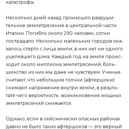
катастрофы.
Несколь­ко дней назад про­изо­шло раз­ру­ши­
тель­ное зем­ле­тря­се­ние в цен­траль­ной части
Ита­лии. Погиб­ло око­ло 290 чело­век, сот­ни
постра­да­ло. Несколь­ко малень­ких горо­дов ока­
за­лось стер­то с лица зем­ли, в них нет ни одно­го
уце­лев­ше­го дома. Каж­дый год на зем­ле про­ис­
хо­дит око­ло мил­ли­о­на зем­ле­тря­се­ний, боль­
шин­ство из них мы даже не чув­ству­ем. Уче­ные
счи­та­ют, что неболь­шие толч­ки (афтер­шо­ки)
сни­ма­ют напря­же­ние внут­ри зем­ли, в резуль­
та­те чего веро­ят­ность воз­ник­но­ве­ния мощ­ных
зем­ле­тря­се­ний снижается.
Одна­ко, если в сей­сми­че­ски опас­ных рай­о­нах
дав­но не было таких афтер­шо­ков — это вер­ный