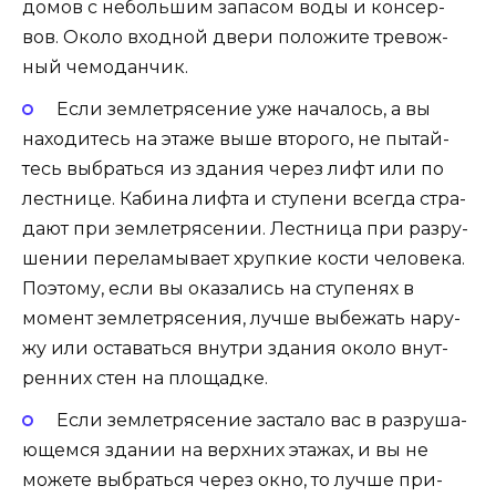
домов с неболь­шим запа­сом воды и кон­сер­
вов. Око­ло вход­ной две­ри поло­жи­те тре­вож­
ный чемо­дан­чик.
Если зем­ле­тря­се­ние уже нача­лось, а вы
нахо­ди­тесь на эта­же выше вто­ро­го, не пытай­
тесь выбрать­ся из зда­ния через лифт или по
лест­ни­це. Каби­на лиф­та и сту­пе­ни все­гда стра­
да­ют при зем­ле­тря­се­нии. Лест­ни­ца при раз­ру­
ше­нии пере­ла­мы­ва­ет хруп­кие кости чело­ве­ка.
Поэто­му, если вы ока­за­лись на сту­пе­нях в
момент зем­ле­тря­се­ния, луч­ше выбе­жать нару­
жу или оста­вать­ся внут­ри зда­ния око­ло внут­
рен­них стен на площадке.
Если зем­ле­тря­се­ние заста­ло вас в раз­ру­ша­
ю­щем­ся зда­нии на верх­них эта­жах, и вы не
може­те выбрать­ся через окно, то луч­ше при­