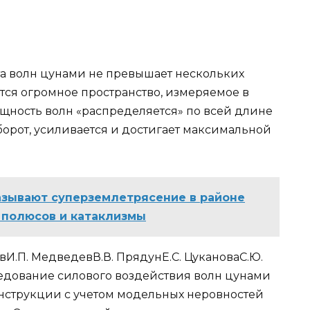
ота волн цунами не превышает нескольких
тся огромное пространство, измеряемое в
ощность волн «распределяется» по всей длине
борот, усиливается и достигает максимальной
зывают суперземлетрясение в районе
 полюсов и катаклизмы
вИ.П. МедведевВ.В. ПрядунЕ.С. ЦукановаС.Ю.
едование силового воздействия волн цунами
нструкции с учетом модельных неровностей