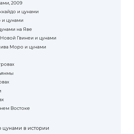
ами, 2009
ккайдо и цунами
о и цунами
цунами на Яве
-Новой Гвинеи и цунами
лива Моро и цунами
тровах
ьянмы
овах
и
ах
ьнем Востоке
о цунами в истории