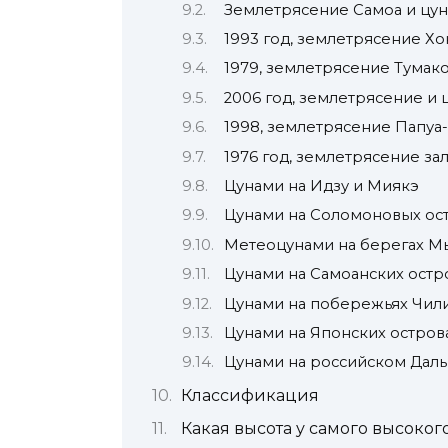
Землетрясение Самоа и цун
1993 год, землетрясение Хо
1979, землетрясение Тумак
2006 год, землетрясение и 
1998, землетрясение Папуа
1976 год, землетрясение за
Цунами на Идзу и Миякэ
Цунами на Соломоновых ос
Метеоцунами на берегах М
Цунами на Самоанских остр
Цунами на побережьях Чил
Цунами на Японских остров
Цунами на российском Дал
Классификация
Какая высота у самого высоког