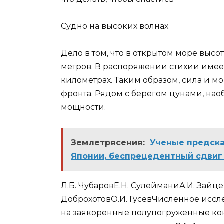
Судно на высоких волнах
Дело в том, что в открытом море выс
метров. В распоряжении стихии имее
километрах. Таким образом, сила и м
фронта. Рядом с берегом цунами, нао
мощности.
Землетрясения:
Ученые предска
Японии, беспрецедентный сдвиг
Л.Б. ЧубаровЕ.Н. СулейманиА.И. Зайце
ДоброхотовО.И. ГусевЧисленное иссл
на заякоренные полупогруженные ко