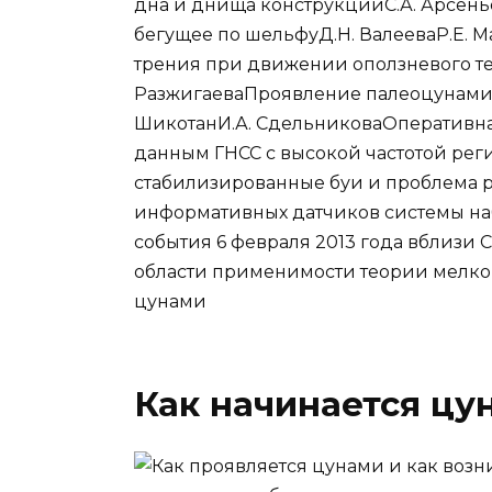
дна и днища конструкцииС.А. Арсен
бегущее по шельфуД.Н. ВалееваР.Е. 
трения при движении оползневого те
РазжигаеваПроявление палеоцунами н
ШикотанИ.А. СдельниковаОперативн
данным ГНСС с высокой частотой ре
стабилизированные буи и проблема 
информативных датчиков системы н
события 6 февраля 2013 года вблизи
области применимости теории мелк
цунами
Как начинается цу