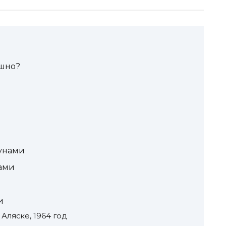
ашно?
унами
нами
и
Аляске, 1964 год