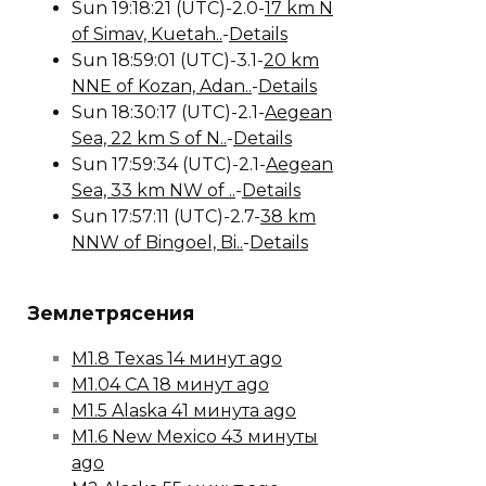
Sun 19:18:21 (UTC)-2.0-
17 km N
of Simav, Kuetah..
-
Details
Sun 18:59:01 (UTC)-3.1-
20 km
NNE of Kozan, Adan..
-
Details
Sun 18:30:17 (UTC)-2.1-
Aegean
Sea, 22 km S of N..
-
Details
Sun 17:59:34 (UTC)-2.1-
Aegean
Sea, 33 km NW of ..
-
Details
Sun 17:57:11 (UTC)-2.7-
38 km
NNW of Bingoel, Bi..
-
Details
Землетрясения
M1.8 Texas 14 минут ago
M1.04 CA 18 минут ago
M1.5 Alaska 41 минута ago
M1.6 New Mexico 43 минуты
ago