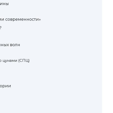
чины
ми современности»
?
чных волн
 цунами (СПЦ)
тории