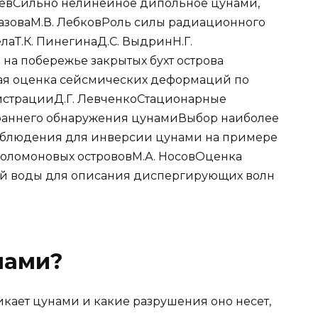
ьевСильно нелинейное дипольное цунами,
МазоваМ.В. ЛебковРоль силы радиационного
лаТ.К. ПинегинаД.С. ВыдринН.Г.
а побережье закрытых бухт острова
ая оценка сейсмических деформаций по
гистрацииД.Г. ЛевченкоCтационарные
раннего обнаружения цунамиВыбор наиболее
аблюдения для инверсии цунами на примере
 Соломоновых острововМ.А. НосовОценка
ой воды для описания диспергирующих волн
нами?