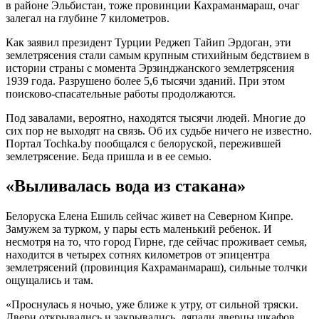
в районе Эльбистан, тоже провинции Кахраманмараш, очаг
залегал на глубине 7 километров.
Как заявил президент Турции Реджеп Тайип Эрдоган, эти
землетрясения стали самым крупным стихийным бедствием в
истории страны с момента Эрзинджанского землетрясения
1939 года. Разрушено более 5,6 тысячи зданий. При этом
поисково-спасательные работы продолжаются.
Под завалами, вероятно, находятся тысячи людей. Многие до
сих пор не выходят на связь. Об их судьбе ничего не известно.
Портал Tochka.by пообщался с белоруской, пережившей
землетрясение. Беда пришла и в ее семью.
«Выливалась вода из стакана»
Белоруска Елена Ешиль сейчас живет на Северном Кипре.
Замужем за турком, у пары есть маленький ребенок. И
несмотря на то, что город Гирне, где сейчас проживает семья,
находится в четырех сотнях километров от эпицентра
землетрясений (провинция Кахраманмараш), сильные толчки
ощущались и там.
«Проснулась я ночью, уже ближе к утру, от сильной тряски.
Двери открывались и закрывались, ляпали дверцы шкафов,