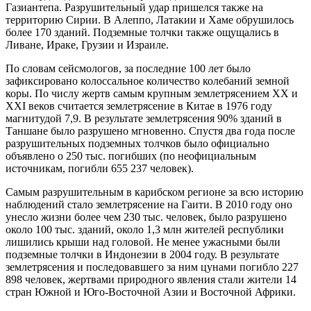
Газиантепа. Разрушительный удар пришелся также на
территорию Сирии. В Алеппо, Латакии и Хаме обрушилось
более 170 зданий. Подземные толчки также ощущались в
Ливане, Ираке, Грузии и Израиле.
По словам сейсмологов, за последние 100 лет было
зафиксировано колоссальное количество колебаний земной
коры. По числу жертв самым крупным землетрясением XX и
XXI веков считается землетрясение в Китае в 1976 году
магнитудой 7,9. В результате землетрясения 90% зданий в
Таншане было разрушено мгновенно. Спустя два года после
разрушительных подземных толчков было официально
объявлено о 250 тыс. погибших (по неофициальным
источникам, погибли 655 237 человек).
Самым разрушительным в карибском регионе за всю историю
наблюдений стало землетрясение на Гаити. В 2010 году оно
унесло жизни более чем 230 тыс. человек, было разрушено
около 100 тыс. зданий, около 1,3 млн жителей республики
лишились крыши над головой. Не менее ужасными были
подземные толчки в Индонезии в 2004 году. В результате
землетрясения и последовавшего за ним цунами погибло 227
898 человек, жертвами природного явления стали жители 14
стран Южной и Юго-Восточной Азии и Восточной Африки.