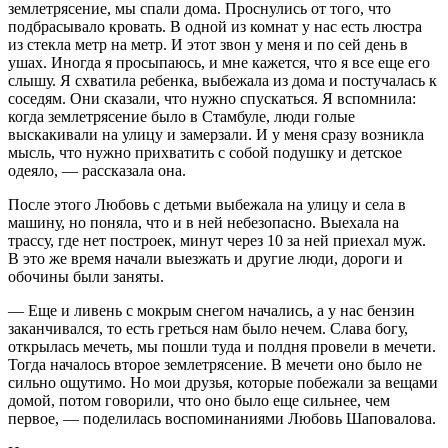
землетрясение, мы спали дома. Проснулись от того, что
подбрасывало кровать. В одной из комнат у нас есть люстра
из стекла метр на метр. И этот звон у меня и по сей день в
ушах. Иногда я просыпаюсь, и мне кажется, что я все еще его
слышу. Я схватила ребенка, выбежала из дома и постучалась к
соседям. Они сказали, что нужно спускаться. Я вспомнила:
когда землетрясение было в Стамбуле, люди голые
выскакивали на улицу и замерзали. И у меня сразу возникла
мысль, что нужно прихватить с собой подушку и детское
одеяло, — рассказала она.
После этого Любовь с детьми выбежала на улицу и села в
машину, но поняла, что и в ней небезопасно. Выехала на
трассу, где нет построек, минут через 10 за ней приехал муж.
В это же время начали выезжать и другие люди, дороги и
обочины были заняты.
— Еще и ливень с мокрым снегом начались, а у нас бензин
заканчивался, то есть греться нам было нечем. Слава богу,
открылась мечеть, мы пошли туда и полдня провели в мечети.
Тогда началось второе землетрясение. В мечети оно было не
сильно ощутимо. Но мои друзья, которые побежали за вещами
домой, потом говорили, что оно было еще сильнее, чем
первое, — поделилась воспоминаниями Любовь Шаповалова.