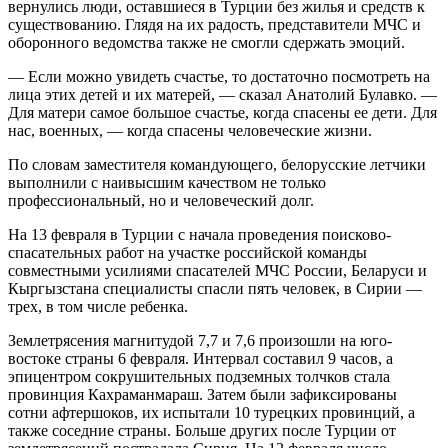
вернулись люди, оставшиеся в Турции без жилья и средств к
существованию. Глядя на их радость, представители МЧС и
оборонного ведомства также не смогли сдержать эмоций.
— Если можно увидеть счастье, то достаточно посмотреть на
лица этих детей и их матерей, — сказал Анатолий Булавко. —
Для матери самое большое счастье, когда спасены ее дети. Для
нас, военных, — когда спасены человеческие жизни.
По словам заместителя командующего, белорусские летчики
выполнили с наивысшим качеством не только
профессиональный, но и человеческий долг.
На 13 февраля в Турции с начала проведения поисково-
спасательных работ на участке российской команды
совместными усилиями спасателей МЧС России, Беларуси и
Кыргызстана специалисты спасли пять человек, в Сирии —
трех, в том числе ребенка.
Землетрясения магнитудой 7,7 и 7,6 произошли на юго-
востоке страны 6 февраля. Интервал составил 9 часов, а
эпицентром сокрушительных подземных толчков стала
провинция Кахраманмараш. Затем были зафиксированы
сотни афтершоков, их испытали 10 турецких провинций, а
также соседние страны. Больше других после Турции от