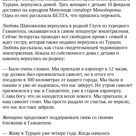
Турции, вернулись домой. Трех женщин с детьми 10 февраля
доставил на аэродром Мачулищи спецборт Минобороны.
Одна из них рассказала БЕЛТА, что пришлось пережить.
Любовь Шаповалова вернулась в родной Глуск из турецкого
Газиантепа, оказавшегося в самом эпицентре землетрясения.
Сейчас белоруска проводит все свободное время с семьей и
ждет сестру, которая также недавно вернулась из Турции.
Любовь рассказала, как стала свидетельницей чудовищного
землетрясения, бежала из собственного дома с детьми и
наконец вернулась на родину:
— Было очень сложно. Мы приехали в аэропорт к 12 часам,
где должен был приземлиться самолет, но в итоге его
посадили в 300 километрах от нашего города. Мы были в
панике и уже не надеялись, что нас заберут. Но утром самолет
приземлился у нас в Газиантепе, уже в старом аэропорту.
Слава богу, что он находится возле нового. Мы приехали, и
наш самолет стоял. Мы просто рыдали от счастья, не верили,
что нас все-таки забрали.
Женщина продолжает поддерживать связь со своими
близкими в Газиантепе.
— Живу в Турции уже четыре года. Когда началось