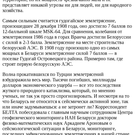
представляет никакой угрозы ни для людей, ни для народного
хозяйства.
Самым сильным считается гудогайское землетрясение,
произошедшее 28 декабря 1908 года, оно достигло 7 баллов по
12-балльной шкале MSK-64. Для сравнения, колебания от
землетрясения 1986 года в горах Вранча достигли Белоруссии
с силой в 2-3 балла. Землетрясение на месте строительства
белоруской АЭС. В 1908 году произошло одно из самых
мощных в Беларуси землетрясение силой 7 баллов — в
поселке Гудогай Островецкого района. Примерно там, где
строят первую белорусскую АЭС.
Волна прокатившихся по Турции землетрясений
взбудоражила весь мир. Тысячи погибших, миллиарды
долларов экономического ущерба — все это последствия
жуткого природного катаклизма, который, по мнению
ученых, не так уж просто спрогнозировать. И несмотря на то
что Беларусь не относится к сейсмически активной зоне, так
или иначе задумываешься: а не затронет ли? Корреспондент
БЕЛТА побеседовала с главным научным сотрудником Центра
геофизического мониторинга НАН Беларуси доктором
физико-математических наук Аркадием Ароновым о
сейсмологической ситуации в Беларуси, мониторинге,
последних зафиксированных землетрясениях в нашей стране