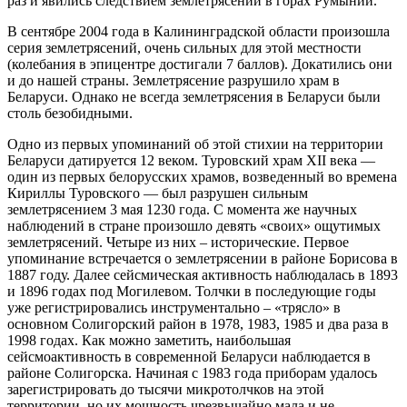
раз и явились следствием землетрясений в горах Румынии.
В сентябре 2004 года в Калининградской области произошла
серия землетрясений, очень сильных для этой местности
(колебания в эпицентре достигали 7 баллов). Докатились они
и до нашей страны. Землетрясение разрушило храм в
Беларуси. Однако не всегда землетрясения в Беларуси были
столь безобидными.
Одно из первых упоминаний об этой стихии на территории
Беларуси датируется 12 веком. Туровский храм XII века —
один из первых белорусских храмов, возведенный во времена
Кириллы Туровского — был разрушен сильным
землетрясением 3 мая 1230 года. С момента же научных
наблюдений в стране произошло девять «своих» ощутимых
землетрясений. Четыре из них – исторические. Первое
упоминание встречается о землетрясении в районе Борисова в
1887 году. Далее сейсмическая активность наблюдалась в 1893
и 1896 годах под Могилевом. Толчки в последующие годы
уже регистрировались инструментально – «трясло» в
основном Солигорский район в 1978, 1983, 1985 и два раза в
1998 годах. Как можно заметить, наибольшая
сейсмоактивность в современной Беларуси наблюдается в
районе Солигорска. Начиная с 1983 года приборам удалось
зарегистрировать до тысячи микротолчков на этой
территории, но их мощность чрезвычайно мала и не