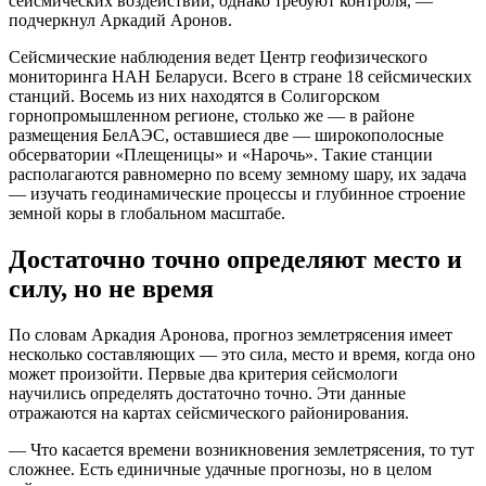
сейсмических воздействий, однако требуют контроля, —
подчеркнул Аркадий Аронов.
Сейсмические наблюдения ведет Центр геофизического
мониторинга НАН Беларуси. Всего в стране 18 сейсмических
станций. Восемь из них находятся в Солигорском
горнопромышленном регионе, столько же — в районе
размещения БелАЭС, оставшиеся две — широкополосные
обсерватории «Плещеницы» и «Нарочь». Такие станции
располагаются равномерно по всему земному шару, их задача
— изучать геодинамические процессы и глубинное строение
земной коры в глобальном масштабе.
Достаточно точно определяют место и
силу, но не время
По словам Аркадия Аронова, прогноз землетрясения имеет
несколько составляющих — это сила, место и время, когда оно
может произойти. Первые два критерия сейсмологи
научились определять достаточно точно. Эти данные
отражаются на картах сейсмического районирования.
— Что касается времени возникновения землетрясения, то тут
сложнее. Есть единичные удачные прогнозы, но в целом