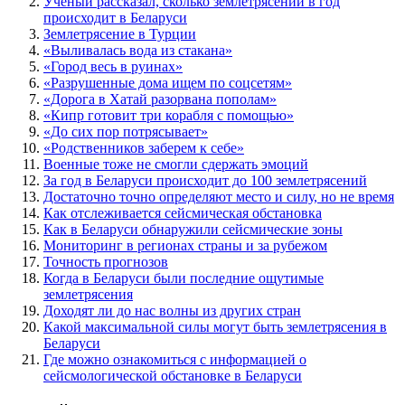
Ученый рассказал, сколько землетрясений в год
происходит в Беларуси
Землетрясение в Турции
«Выливалась вода из стакана»
«Город весь в руинах»
«Разрушенные дома ищем по соцсетям»
«Дорога в Хатай разорвана пополам»
«Кипр готовит три корабля с помощью»
«До сих пор потрясывает»
«Родственников заберем к себе»
Военные тоже не смогли сдержать эмоций
За год в Беларуси происходит до 100 землетрясений
Достаточно точно определяют место и силу, но не время
Как отслеживается сейсмическая обстановка
Как в Беларуси обнаружили сейсмические зоны
Мониторинг в регионах страны и за рубежом
Точность прогнозов
Когда в Беларуси были последние ощутимые
землетрясения
Доходят ли до нас волны из других стран
Какой максимальной силы могут быть землетрясения в
Беларуси
Где можно ознакомиться с информацией о
сейсмологической обстановке в Беларуси