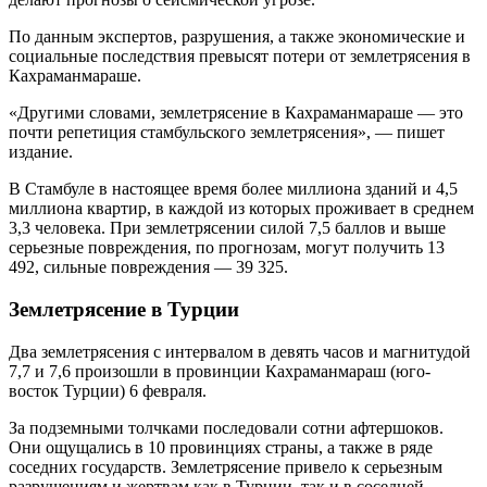
По данным экспертов, разрушения, а также экономические и
социальные последствия превысят потери от землетрясения в
Кахраманмараше.
«Другими словами, землетрясение в Кахраманмараше — это
почти репетиция стамбульского землетрясения», — пишет
издание.
В Стамбуле в настоящее время более миллиона зданий и 4,5
миллиона квартир, в каждой из которых проживает в среднем
3,3 человека. При землетрясении силой 7,5 баллов и выше
серьезные повреждения, по прогнозам, могут получить 13
492, сильные повреждения — 39 325.
Землетрясение в Турции
Два землетрясения с интервалом в девять часов и магнитудой
7,7 и 7,6 произошли в провинции Кахраманмараш (юго-
восток Турции) 6 февраля.
За подземными толчками последовали сотни афтершоков.
Они ощущались в 10 провинциях страны, а также в ряде
соседних государств. Землетрясение привело к серьезным
разрушениям и жертвам как в Турции, так и в соседней