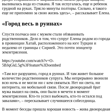
выливалась вода из стакана. Я так испугалась, еще и ребенок
грудной на руках. Трясло минуты полторы. Сильно, я такого
еще не припомню за свою жизнь здесь», – рассказывает Елена.
«Город весь в руинах»
Спустя полчаса они с мужем стали обзванивать
родственников. Дело в том, что супруг Елены родом из города
в провинции Хатай, расположенного на юге Турции и
недалеко от границы с Сирией. Это почти эпицентр
землетрясения.
https://youtube.com/watch?v=O-
5BJqGkL5g%3Ffeature%3Doembed
«Там все разрушено, город в руинах. И там живет большое
количество родственников супруга. Мы непрерывно звонили
всю ночь и не могли ни с кем связаться. Нет ни света, ни
интернета, ни мобильной связи. После двоюродный брат
мужа вышел на связь, они были в мечети в момент
землетрясения. Кто-то успел выбежать, кто-то остался под
завалами», – пересказывает случившееся собеседница.
В момент беседы пришла хорошая новость – жива двоюродная