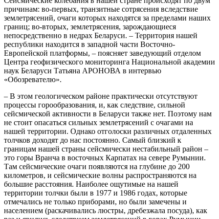
Сейсмические колебания в нашей стране происходят по двум
причинам: во-первых, транзитные сотрясения вследствие
землетрясений, очаги которых находятся за пределами наших
границ; во-вторых, землетрясения, зарождающиеся
непосредственно в недрах Беларуси. – Территория нашей
республики находится в западной части Восточно-
Европейской платформы, – поясняет заведующий отделом
Центра геофизического мониторинга Национальной академии
наук Беларуси Татьяна АРОНОВА в интервью
«Обозревателю».
– В этом геологическом районе практически отсутствуют
процессы горообразования, и, как следствие, сильной
сейсмической активности в Беларуси также нет. Поэтому нам
не стоит опасаться сильных землетрясений с очагами на
нашей территории. Однако отголоски различных отдаленных
толчков доходят до нас постоянно. Самый близкий к
границам нашей страны сейсмически нестабильный район –
это горы Вранча в восточных Карпатах на севере Румынии.
Там сейсмические очаги появляются на глубине до 200
километров, и сейсмические волны распространяются на
большие расстояния. Наиболее ощутимые на нашей
территории толчки были в 1977 и 1986 годах, которые
отмечались не только приборами, но были замечены и
населением (раскачивались люстры, дребезжала посуда), как