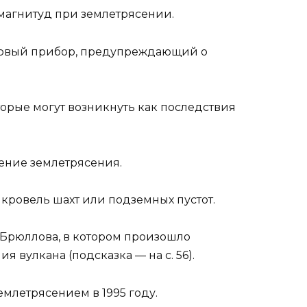
магнитуд при землетрясе­нии.
первый прибор, преду­преждающий о
торые могут возникнуть как последствия
ение землетрясения.
 кровель шахт или подземных пу­стот.
. Брюллова, в котором произошло
 вулкана (под­сказка — на с. 56).
емлетря­сением в 1995 году.