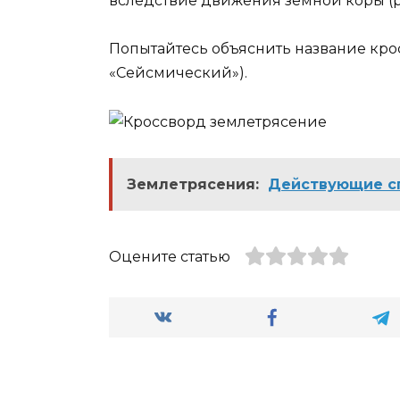
вследствие движения земной коры (р
Попытайтесь объяснить название крос
«Сейсмический»).
Землетрясения:
Действующие с
Оцените статью