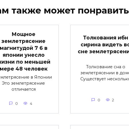
ам также может понравить
Мощное
Толкования ибн
землетрясение
сирина видеть в
магнитудой 7 6 в
сне землетрясен
японии унесло
жизни по меньшей
Толкование сна о
мере 48 человек
землетрясении в дом
емлетрясение в Японии
Существует нескольк
Это землетрясение
отличается
0
2
0
4