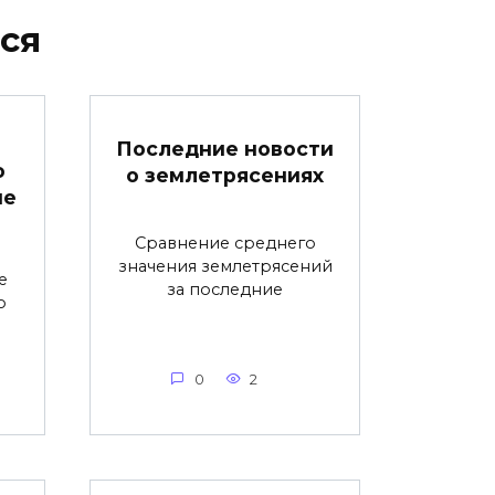
ся
Последние новости
о
о землетрясениях
ие
Сравнение среднего
значения землетрясений
е
за последние
о
0
2