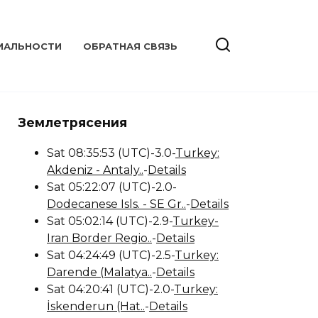
ИАЛЬНОСТИ
ОБРАТНАЯ СВЯЗЬ
Землетрясения
Sat 08:35:53 (UTC)-3.0-
Turkey:
Akdeniz - Antaly..
-
Details
Sat 05:22:07 (UTC)-2.0-
Dodecanese Isls. - SE Gr..
-
Details
Sat 05:02:14 (UTC)-2.9-
Turkey-
Iran Border Regio..
-
Details
Sat 04:24:49 (UTC)-2.5-
Turkey:
Darende (Malatya..
-
Details
Sat 04:20:41 (UTC)-2.0-
Turkey:
İskenderun (Hat..
-
Details