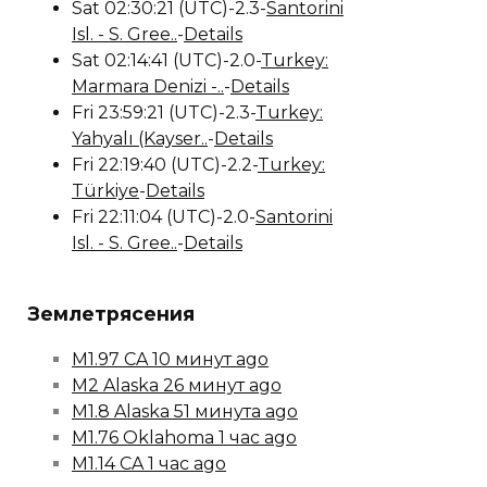
Sat 02:30:21 (UTC)-2.3-
Santorini
Isl. - S. Gree..
-
Details
Sat 02:14:41 (UTC)-2.0-
Turkey:
Marmara Denizi -..
-
Details
Fri 23:59:21 (UTC)-2.3-
Turkey:
Yahyalı (Kayser..
-
Details
Fri 22:19:40 (UTC)-2.2-
Turkey:
Türkiye
-
Details
Fri 22:11:04 (UTC)-2.0-
Santorini
Isl. - S. Gree..
-
Details
Землетрясения
M1.97 CA 10 минут ago
M2 Alaska 26 минут ago
M1.8 Alaska 51 минута ago
M1.76 Oklahoma 1 час ago
M1.14 CA 1 час ago