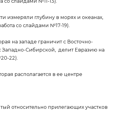
а со слайдами №11-13).
ти измеряли глубину в морях и океанах,
работа со слайдами №17-19).
орая на западе граничит с Восточно-
 с Западно-Сибирской, делит Евразию на
20-22).
торая располагается в ее центре
нятый относительно прилегающих участков