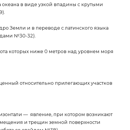
а океана в виде узкой впадины с крутыми
).
ядро Земли и в переводе с латинского языка
йдами №30-32).
сота которых ниже 0 метров над уровнем моря
ущенный относительно прилегающих участков
изонтали — явление, при котором возникают
 смещения и трещин земной поверхности