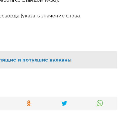
абота со слайдом №38).
сворда (указать значение слова
пящие и потухшие вулканы