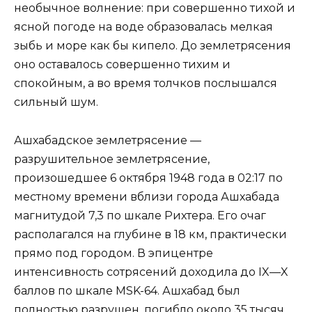
необычное волнение: при совершенно тихой и
ясной погоде на воде образовалась мелкая
зыбь и море как бы кипело. До землетрясения
оно оставалось совершенно тихим и
спокойным, а во время толчков послышался
сильный шум.
Ашхабадское землетрясение —
разрушительное землетрясение,
произошедшее 6 октября 1948 года в 02:17 по
местному времени вблизи города Ашхабада
магнитудой 7,3 по шкале Рихтера. Его очаг
располагался на глубине в 18 км, практически
прямо под городом. В эпицентре
интенсивность сотрясений доходила до IX—X
баллов по шкале MSK-64. Ашхабад был
полностью разрушен, погибло около 35 тысяч