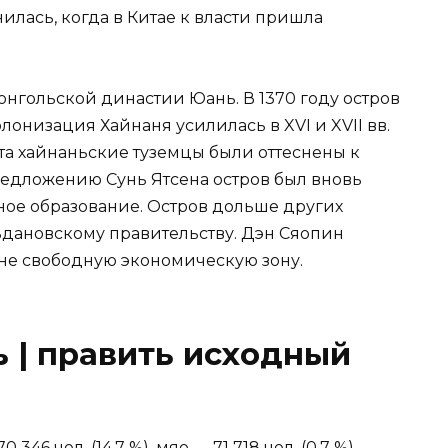
нилась, когда в Китае к власти пришла
нгольской династии Юань. В 1370 году остров
олонизация Хайнаня усилилась в XVI и XVII вв.
а хайнаньские туземцы были оттеснены к
редложению Сунь Ятсена остров был вновь
ое образование. Остров дольше других
дановскому правительству. Дэн Сяопин
ане свободную экономическую зону.
 | править исходный
 346 чел. (14,7 %), мяо — 71 718 чел. (0,7 %),