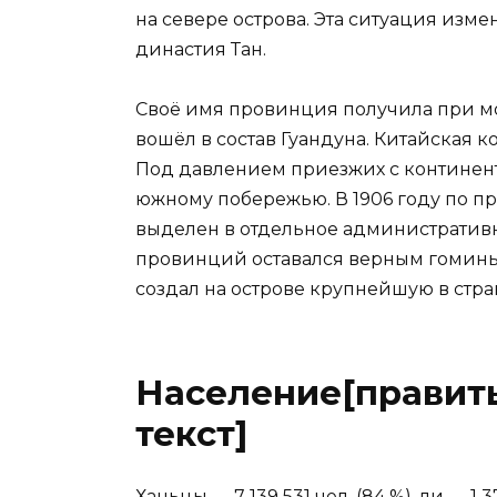
на севере острова. Эта ситуация изме
династия Тан.
Своё имя провинция получила при мо
вошёл в состав Гуандуна. Китайская к
Под давлением приезжих с континент
южному побережью. В 1906 году по п
выделен в отдельное административн
провинций оставался верным гоминь
создал на острове крупнейшую в стр
Население[править
текст]
Ханьцы — 7 139 531 чел. (84 %), ли — 1 370