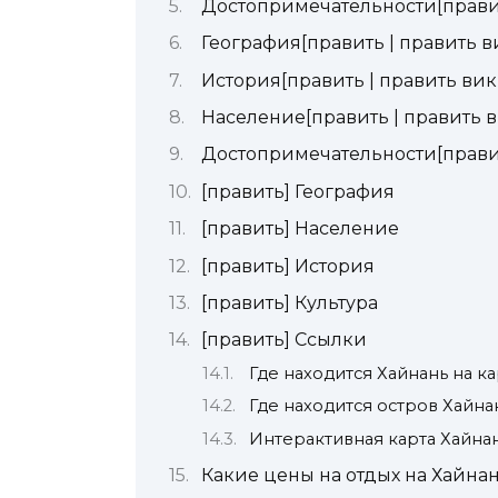
Достопримечательности[правит
География[править | править в
История[править | править вик
Население[править | править в
Достопримечательности[правит
[править] География
[править] Население
[править] История
[править] Культура
[править] Ссылки
Где находится Хайнань на к
Где находится остров Хайнан
Интерактивная карта Хайнан
Какие цены на отдых на Хайна