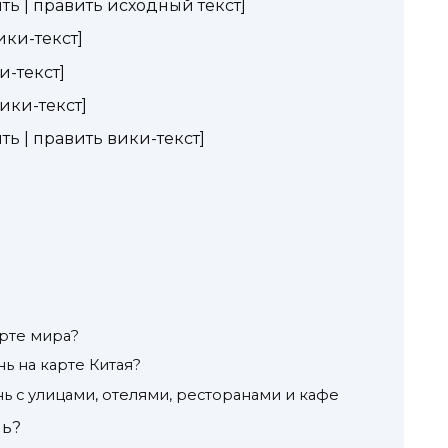
ь | править исходный текст]
ики-текст]
и-текст]
ики-текст]
ь | править вики-текст]
арте мира?
ь на карте Китая?
ь c улицами, отелями, ресторанами и кафе
нь?