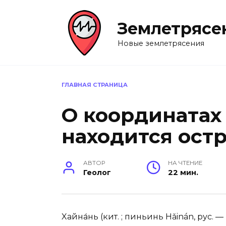
Перейти
к
Землетрясе
содержанию
Новые землетрясения
ГЛАВНАЯ СТРАНИЦА
О координатах
находится ост
АВТОР
НА ЧТЕНИЕ
Геолог
22 мин.
Xайна́нь (кит. ; пиньинь Hǎinán, рус