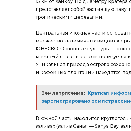
15 км от Хайкоу. По диаметру кратера
представляет собой застывшую лаву,
тропическими деревьями.
Центральная и южная части острова 
множество эндемичных видов флоры и
ЮНЕСКО. Основные культуры — кокосов
млечный сок которого используется к
Уникальная природа острова сохране
и кофейные плантации находятся под 
Землетрясения:
Краткая информ
зарегистрировано землетрясени
В южной части находится круглогодич
заливах (залив Санья — Sanya Bay; зал