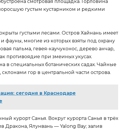
 обустроена смотровая площадка. Горловина
 поросшую густым кустарником и редкими
покрыты густыми лесами. Остров Хайнань имеет
 фауны, многие из которых взяты под охрану
ая пальма, гевея-каучуконос, дерево анчар,
ак противоядие при змеиных укусах.
на в специальных ботанических садах. Чайные
склонами гор в центральной части острова.
ация: сегодня в Краснодаре
е
ный курорт Санья. Вокруг курорта Санья в трёх
ив Дракона, Ялунвань — Yalong Bay; залив