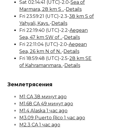
Sat 02:14:41 (UTC)-2.0-
Sea of
Marmara, 28 km S ..
-
Details
Fri 23:59:21 (UTC)-2.3-
38 km S of
Yahyali, Kays..
-
Details
Fri 22:19:40 (UTC)-2.2-
Aegean
Sea, 47 km SW of ..
-
Details
Fri 22:11:04 (UTC)-2.0-
Aegean
Sea, 26 km N of N..
-
Details
Fri 18:59:48 (UTC)-2.5-
28 km SE
of Kahramanmara..
-
Details
Землетрясения
M1 CA 38 минут ago
M1.68 CA 49 минут ago
M1.4 Alaska 1 час ago
M3.09 Puerto Rico 1 час ago
M2.3 CA 1 час ago