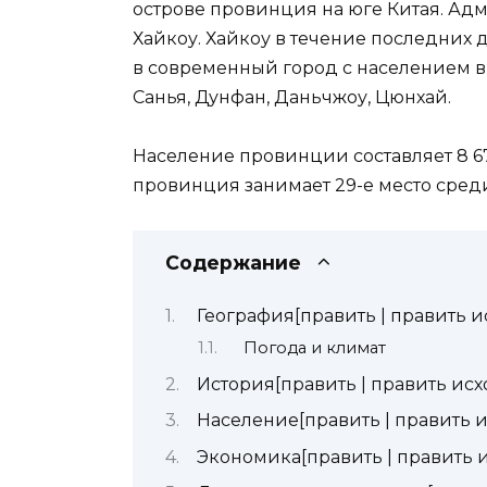
острове провинция на юге Китая. А
Хайкоу. Хайкоу в течение последних
в современный город с населением в
Санья, Дунфан, Даньчжоу, Цюнхай.
Население провинции составляет 8 67
провинция занимает 29-е место сре
Содержание
География[править | править и
Погода и климат
История[править | править исх
Население[править | править и
Экономика[править | править 