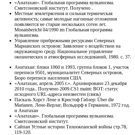
«Анатахан». Глобальная программа вулканизма.
Смитсоновский институт. Получено .
Местные землетрясения и сильная термическая
активность; самые молодые нагонные отложения
появляются не старше нескольких сотен лет.
Monatsbericht 04/1990 im Глобальная программа
вулканизма.
Управление прибрежными ресурсами Северных
Марианских островов: Заявление о воздействии на
окружающую среду. Национальное управление
океанических и атмосферных исследований, 1980. с. 37.
Анатахан: блоки 1060 и 1993, группа блоков 1, участок
переписи 9501, муниципалитет Северных островов,
Бюро переписи населения США
«Анатахан, апрель 2005 г.». Архивировано 23 декабря
2010 года.. Получено 2009.CS1 maint: BOT: статус
исходного URL-адреса неизвестен (связь)
Паскаль Хорст Лене и Кристоф Габлер: Über die
Marianen. Лене-Верлаг, Вольдорф в Германии, 1972 год.
и Анатахан
«Анатахан». Глобальная программа вулканизма.
Смитсоновский институт.
Сайпан Устные истории Тихоокеанской войны стр.78,
119-120.