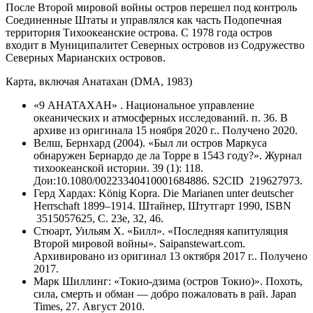
После Второй мировой войны остров перешел под контроль
Соединенные Штаты и управлялся как часть Подопечная
территория Тихоокеанские острова. С 1978 года остров
входит в Муниципалитет Северных островов из Содружество
Северных Марианских островов.
Карта, включая Анатахан (DMA, 1983)
«9 АНАТАХАН» . Национальное управление
океанических и атмосферных исследований. п. 36. В
архиве из оригинала 15 ноября 2020 г.. Получено 2020.
Велш, Бернхард (2004). «Был ли остров Маркуса
обнаружен Бернардо де ла Торре в 1543 году?». Журнал
тихоокеанской истории. 39 (1): 118.
Дои:10.1080/00223340410001684886. S2CID 219627973.
Герд Хардах: König Kopra. Die Marianen unter deutscher
Herrschaft 1899–1914. Штайнер, Штутгарт 1990, ISBN
3515057625, С. 23е, 32, 46.
Стюарт, Уильям Х. «Билл». «Последняя капитуляция
Второй мировой войны». Saipanstewart.com.
Архивировано из оригинал 13 октября 2017 г.. Получено
2017.
Марк Шиллинг: «Токио-дзима (остров Токио)». Похоть,
сила, смерть и обман — добро пожаловать в рай. Japan
Times, 27. Август 2010.