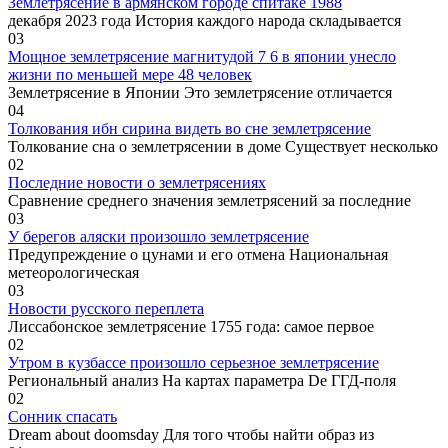
Землетрясение в армянском городе спитаке 1988
декабря 2023 года История каждого народа складывается
0
3
Мощное землетрясение магнитудой 7 6 в японии унесло
жизни по меньшей мере 48 человек
Землетрясение в Японии Это землетрясение отличается
0
4
Толкования ибн сирина видеть во сне землетрясение
Толкование сна о землетрясении в доме Существует несколько
0
2
Последние новости о землетрясениях
Сравнение среднего значения землетрясений за последние
0
3
У берегов аляски произошло землетрясение
Предупреждение о цунами и его отмена Национальная
метеорологическая
0
3
Новости русского переплета
Лиссабонское землетрясение 1755 года: самое первое
0
2
Утром в кузбассе произошло серьезное землетрясение
Региональный анализ На картах параметра De ГГД-поля
0
2
Сонник спасать
Dream about doomsday Для того чтобы найти образ из