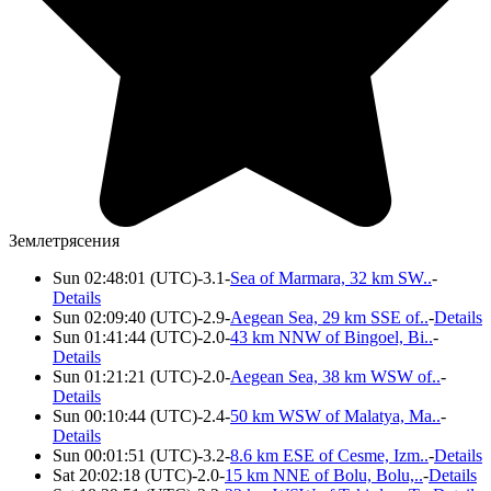
Землетрясения
Sun 02:48:01 (UTC)-3.1-
Sea of Marmara, 32 km SW..
-
Details
Sun 02:09:40 (UTC)-2.9-
Aegean Sea, 29 km SSE of..
-
Details
Sun 01:41:44 (UTC)-2.0-
43 km NNW of Bingoel, Bi..
-
Details
Sun 01:21:21 (UTC)-2.0-
Aegean Sea, 38 km WSW of..
-
Details
Sun 00:10:44 (UTC)-2.4-
50 km WSW of Malatya, Ma..
-
Details
Sun 00:01:51 (UTC)-3.2-
8.6 km ESE of Cesme, Izm..
-
Details
Sat 20:02:18 (UTC)-2.0-
15 km NNE of Bolu, Bolu,..
-
Details