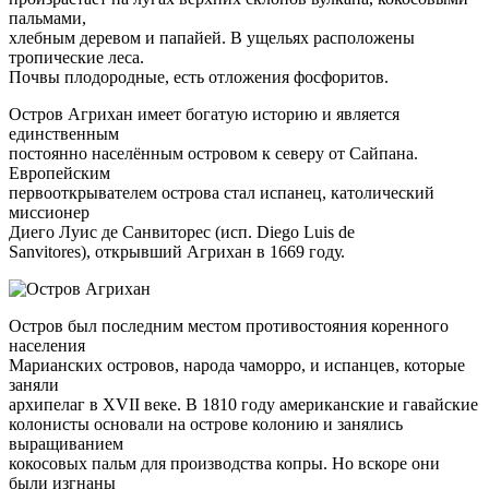
пальмами,
хлебным деревом и папайей. В ущельях расположены
тропические леса.
Почвы плодородные, есть отложения фосфоритов.
Остров Агрихан имеет богатую историю и является
единственным
постоянно населённым островом к северу от Сайпана.
Европейским
первооткрывателем острова стал испанец, католический
миссионер
Диего Луис де Санвиторес (исп. Diego Luis de
Sanvitores), открывший Агрихан в 1669 году.
Остров был последним местом противостояния коренного
населения
Марианских островов, народа чаморро, и испанцев, которые
заняли
архипелаг в XVII веке. В 1810 году американские и гавайские
колонисты основали на острове колонию и занялись
выращиванием
кокосовых пальм для производства копры. Но вскоре они
были изгнаны