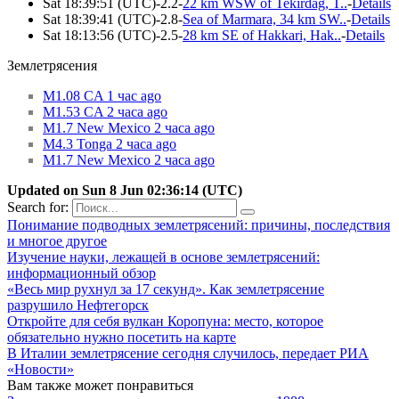
Sat 18:39:51 (UTC)-2.2-
22 km WSW of Tekirdag, T..
-
Details
Sat 18:39:41 (UTC)-2.8-
Sea of Marmara, 34 km SW..
-
Details
Sat 18:13:56 (UTC)-2.5-
28 km SE of Hakkari, Hak..
-
Details
Землетрясения
M1.08 CA 1 час ago
M1.53 CA 2 часа ago
M1.7 New Mexico 2 часа ago
M4.3 Tonga 2 часа ago
M1.7 New Mexico 2 часа ago
Updated on Sun 8 Jun 02:36:14 (UTC)
Search for:
Понимание подводных землетрясений: причины, последствия
и многое другое
Изучение науки, лежащей в основе землетрясений:
информационный обзор
«Весь мир рухнул за 17 секунд». Как землетрясение
разрушило Нефтегорск
Откройте для себя вулкан Коропуна: место, которое
обязательно нужно посетить на карте
В Италии землетрясение сегодня случилось, передает РИА
«Новости»
Вам также может понравиться