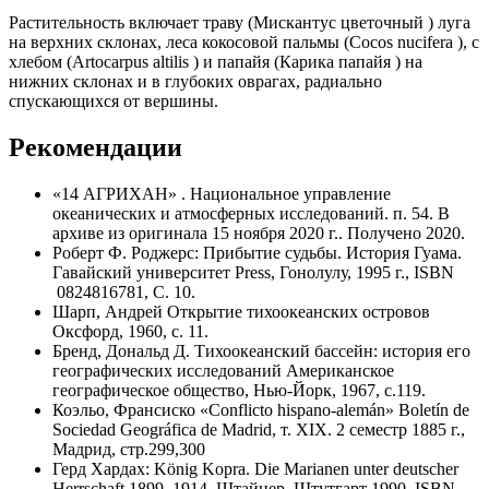
Растительность включает траву (Мискантус цветочный ) луга
на верхних склонах, леса кокосовой пальмы (Cocos nucifera ), с
хлебом (Artocarpus altilis ) и папайя (Карика папайя ) на
нижних склонах и в глубоких оврагах, радиально
спускающихся от вершины.
Рекомендации
«14 АГРИХАН» . Национальное управление
океанических и атмосферных исследований. п. 54. В
архиве из оригинала 15 ноября 2020 г.. Получено 2020.
Роберт Ф. Роджерс: Прибытие судьбы. История Гуама.
Гавайский университет Press, Гонолулу, 1995 г., ISBN
0824816781, С. 10.
Шарп, Андрей Открытие тихоокеанских островов
Оксфорд, 1960, с. 11.
Бренд, Дональд Д. Тихоокеанский бассейн: история его
географических исследований Американское
географическое общество, Нью-Йорк, 1967, с.119.
Коэльо, Франсиско «Conflicto hispano-alemán» Boletín de
Sociedad Geográfica de Madrid, т. XIX. 2 семестр 1885 г.,
Мадрид, стр.299,300
Герд Хардах: König Kopra. Die Marianen unter deutscher
Herrschaft 1899–1914. Штайнер, Штутгарт 1990, ISBN