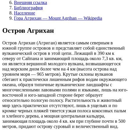
Внешняя ссылка
Библиография
Население
Гора Агрихан — Mount Agrihan — Wikipedia
Остров Агрихан
Остров Агрихан (Агриган) является самым северным в
южной группе островов и представляет собой единственный
вулканический остров в этой цепи. Лежащий в 390 км к
северу от Сайпана и занимающий площадь около 7,3 кв. км,
он является вершиной молодого вулкана, возвышающегося
над морским дном более чем на 4 км (высота острова над
уровнем моря — 965 метров). Крутые склоны вулканов
сбегают к практически лишенным рифов водам окружающего
океана, образуя типичные вулканические ландшафты с
многочисленными лавовыми полями и языками, лишь на юго-
восточной и юго-западной стороне берег образует
относительно пологую полосу. Растительность и животный
мир здесь практически отсутствуют, лишь в ущельях и по
кромке черных пляжей тянется узкая полоса кокосовых пальм
и хлебного дерева, а мощная центральная кальдера,
занимающая площадь около 4 кв. км при глубине почти в 500
метров, придают острову суровый и величественный вид.