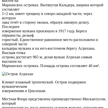
высоте на
Марианских островах. Вытянутая Кальдера, ширина которой
составляет
1×2 км, имеет трещину в северо-западной части, через
которую
лава течёт в сторону океана, образуя лавовую дельту.
Последнее
извержение вулкана произошло в 1917 году. Берега
обрывисты, рельеф
гористый. Единственное равнинное место расположено в
северной части
кальдеры вулкана и на юго-восточном берегу Агрихана.
Высшая точка
острова достигает 965 м, делая вулкан Агрихан самым
высоким на
Марианских островах. Площадь острова составляет 40 км².
Климат влажный тропический. Остров подвержен
вулканическим
извержениям и Циклонам.
Местная Флора представлена преимущественно Мискантусом,
который
произрастает на лугах верхних склонов вулкана, кокосовыми