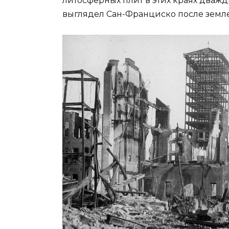
литосферных плит в этих краях дважд
выглядел Сан-Франциско после землет