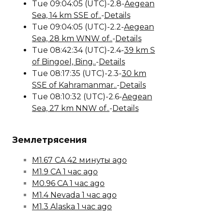
Tue 09:04:05 (UTC)-2.8-
Aegean
Sea, 14 km SSE of..
-
Details
Tue 09:04:05 (UTC)-2.2-
Aegean
Sea, 28 km WNW of..
-
Details
Tue 08:42:34 (UTC)-2.4-
39 km S
of Bingoel, Bing..
-
Details
Tue 08:17:35 (UTC)-2.3-
30 km
SSE of Kahramanmar..
-
Details
Tue 08:10:32 (UTC)-2.6-
Aegean
Sea, 27 km NNW of..
-
Details
Землетрясения
M1.67 CA 42 минуты ago
M1.9 CA 1 час ago
M0.96 CA 1 час ago
M1.4 Nevada 1 час ago
M1.3 Alaska 1 час ago