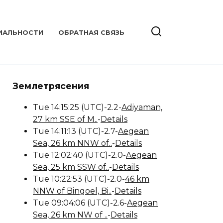
ИАЛЬНОСТИ
ОБРАТНАЯ СВЯЗЬ
Землетрясения
Tue 14:15:25 (UTC)-2.2-
Adiyaman,
27 km SSE of M..
-
Details
Tue 14:11:13 (UTC)-2.7-
Aegean
Sea, 26 km NNW of..
-
Details
Tue 12:02:40 (UTC)-2.0-
Aegean
Sea, 25 km SSW of..
-
Details
Tue 10:22:53 (UTC)-2.0-
46 km
NNW of Bingoel, Bi..
-
Details
Tue 09:04:06 (UTC)-2.6-
Aegean
Sea, 26 km NW of ..
-
Details