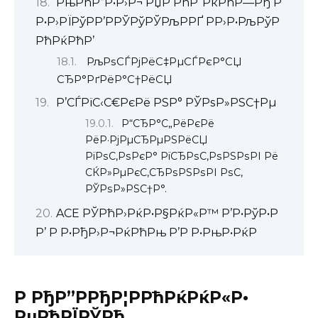
РњРћР”Р•Р›Р¬ РџР РћР“РќРћР—Рђ Р
Р•Р›РЇРўРР’РРЎРўРЎРљРРҐ Р­Р›Р•РљРўР
РћРќРћР’
РљРѕСЃРјРёС‡РµСЃРєР°СЏ
СЂР°РґРёР°С†РёСЏ
Р’СЃРїС‹С€РєРё РЅР° РЎРѕР»РЅС†Рµ
Р“СЂР°С„РёРєРё
РёР·РјРµСЂРµРЅРёСЏ
РїРѕС‚РѕРєР° РїСЂРѕС‚РѕРЅРѕРІ Рё
СЌР»РµРєС‚СЂРѕРЅРѕРІ РѕС‚
РЎРѕР»РЅС†Р°.
ACE РЎРћР›РќР•Р§РќР«Р™ Р’Р•РўР•Р
Р’ Р Р•РђР›Р¬РќРћРњ Р’Р Р•РњР•РќР
Р РђР”РРђР¦РРћРќРќР«Р•
РџРћРЇРЎРђ