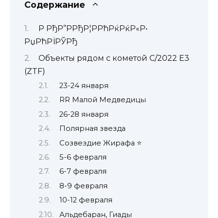
Содержание
Р РђР”РРђР¦РРћРќРќР«Р•
РџРћРЇРЎРђ
Объекты рядом с кометой C/2022 E3
(ZTF)
23-24 января
RR Малой Медведицы
26-28 января
Полярная звезда
Созвездие Жирафа ⭐
5-6 февраля
6-7 февраля
8-9 февраля
10-12 февраля
Альдебаран, Гиады