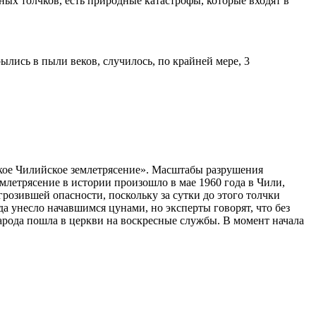
ых толчков, есть природные катастрофы, которые входят в
ылись в пыли веков, случилось, по крайней мере, 3
икое Чилийское землетрясение». Масштабы разрушения
млетрясение в истории произошло в мае 1960 года в Чили,
розившей опасности, поскольку за сутки до этого толчки
 унесло начавшимся цунами, но эксперты говорят, что без
народа пошла в церкви на воскресные службы. В момент начала