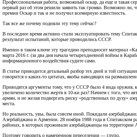
Профессиональная работа, возможный оскар, да еще и такая се
первый раз об этом решили заявить так громко. Возможно ли, ч
премии Оскар и так и не получил всемирную известность.
Так все же почему подняли эту тему сейчас?
В последнее время активно стали эксплуатировать тему Спитакс
резлультат испытаний, которые проводились СССР.
Именно в таком ключе эту трагедию преподносит материал «Ка
марта 2016 г. (за два дня начала четырехдневной войны в Кар
информационного воздействия судите сами.
В статье приводится детальный разбор тех дней и той ситуации
говорится о каких-то цитатах, якобы наводящих на размышлен
Приводятся аргументы тому, что у СССР было 4 вида оружия, к
увеличено количество жертв в 10-ки раз? Начнем с того, что ав
армян, и не желая подвергать риску «родственных по духу» аз
места.
Но реальность, увы, была совсем иной. Покидали азербайджанц
Азербайджана и Армении. 28 ноября 1988 года в Спитакском р
районах, в которых проживали азербайджанцы на территории А
Поэтому говорить о намеренном переселении — глупо.