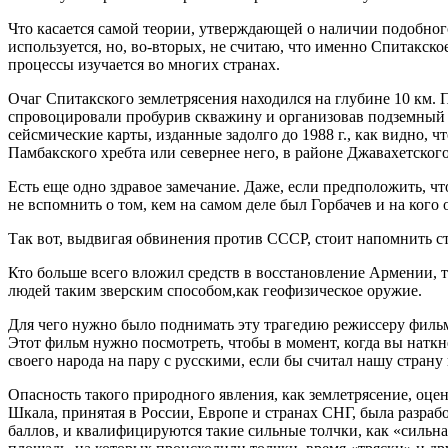
Что касается самой теории, утверждающей о наличии подобного 
используется, но, во-вторых, не считаю, что именно Спитакск
процессы изучается во многих странах.
Очаг Спитакского землетрясения находился на глубине 10 км. 
спровоцировали пробурив скважину и организовав подземный вз
сейсмические карты, изданные задолго до 1988 г., как видно,
Памбакского хребта или севернее него, в районе Джавахетско
Есть еще одно здравое замечание. Даже, если предположить, чт
не вспомнить о том, кем на самом деле был Горбачев и на кого
Так вот, выдвигая обвинения против СССР, стоит напомнить с
Кто больше всего вложил средств в восстановление Армении, 
людей таким зверским способом,как геофизическое оружие.
Для чего нужно было поднимать эту трагедию режиссеру фильма?
Этот фильм нужно посмотреть, чтобы в момент, когда вы натк
своего народа на пару с русскими, если бы считал нашу страну
Опасность такого природного явления, как землетрясение, оце
Шкала, принятая в России, Европе и странах СНГ, была разраб
баллов, и квалифицируются такие сильные толчки, как «сильн