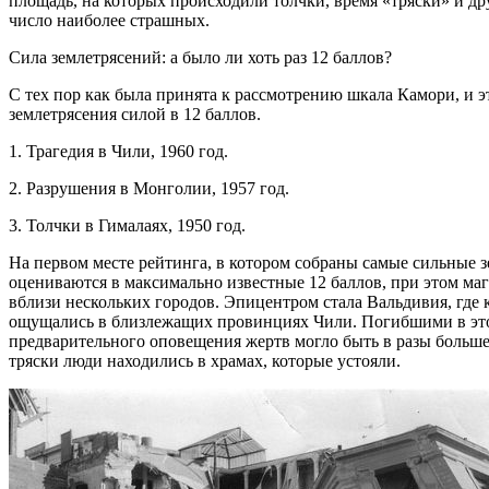
площадь, на которых происходили толчки, время «тряски» и д
число наиболее страшных.
Сила землетрясений: а было ли хоть раз 12 баллов?
С тех пор как была принята к рассмотрению шкала Камори, и э
землетрясения силой в 12 баллов.
1. Трагедия в Чили, 1960 год.
2. Разрушения в Монголии, 1957 год.
3. Толчки в Гималаях, 1950 год.
На первом месте рейтинга, в котором собраны самые сильные 
оцениваются в максимально известные 12 баллов, при этом маг
вблизи нескольких городов. Эпицентром стала Вальдивия, где 
ощущались в близлежащих провинциях Чили. Погибшими в этой 
предварительного оповещения жертв могло быть в разы больше.
тряски люди находились в храмах, которые устояли.