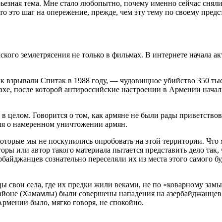
рьезная тема. Мне стало любопытно, почему именно сейчас сняли
то это шаг на опережение, прежде, чем эту тему по своему пред
кого землетрясения не только в фильмах. В интернете начала ак
к взрывали Спитак в 1988 году, — чудовищное убийство 350 ты
абахе, после которой антироссийские настроении в Армении нача
 в целом. Говорится о том, как армяне не были рады приветствов
ия о намеренном уничтожении армян.
оторые мы не поскупились опробовать на этой территории. Что м
торы или автор такого материала пытается представить дело так,
ербайджанцев сознательно переселяли их из места этого самого 
ы свои села, где их предки жили веками, не по «коварному зам
айоне (Хамамлы) были совершены нападения на азербайджанцев. 
рмении было, мягко говоря, не спокойно.