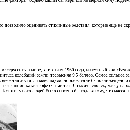
ругие факторы. Однако каким бы мерилом не мерили силу подземн
то позволило оценивать стихийные бедствия, которые еще не скр
землетрясения в мире, катаклизм 1960 года, известный как «Вел
нитуда колебаний земли превысила 9,5 баллов. Самое сильное зе
колебания достигли максимума, но население было оповещено о г
страшной катастрофе считаются 10 тысяч человек, массу народа
 Кстати, много людей было спасено благодаря тому, что масса 