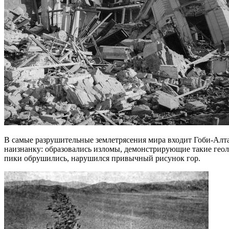
В самые разрушительные землетрясения мира входит Гоби-Алтай
наизнанку: образовались изломы, демонстрирующие такие геол
пики обрушились, нарушился привычный рисунок гор.