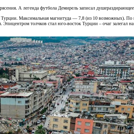
трясения. А легенда футбола Демирель записал душераздирающее
в Турции. Максимальная магнитуда — 7,8 (из 10 возможных). П
. Эпицентром толчков стал юго-восток Турции – очаг залегал на 