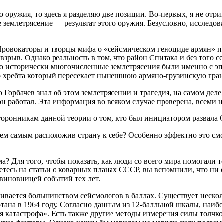
оружия, то здесь я разделяю две позиции. Во-первых, я не отри
ое землетрясение — результат этого оружия. Безусловно, исслед
Провокаторы и творцы мифа о «сейсмическом геноциде армян» пы
рыв. Однако реальность в том, что район Спитака и без того се
 что исторически многочисленные землетрясения были именно с 
го хребта который пересекает нынешнюю армяно-грузинскую гра
о Горбачев знал об этом землетрясении и трагедия, на самом де
 он работал. Эта информация во всяком случае проверена, всеми
торонникам данной теории о том, кто был инициатором развала
тем самым расположив страну к себе? Особенно эффектно это с
 Для того, чтобы показать, как люди со всего мира помогали те
нетесь на статьи о коварных планах СССР, вы вспомнили, что н
 виновницей событий тех лет.
нивается большинством сейсмологов в баллах. Существует неско
отана в 1964 году. Согласно данным из 12-балльной шкалы, наиб
ая катастрофа». Есть также другие методы измерения силы тол