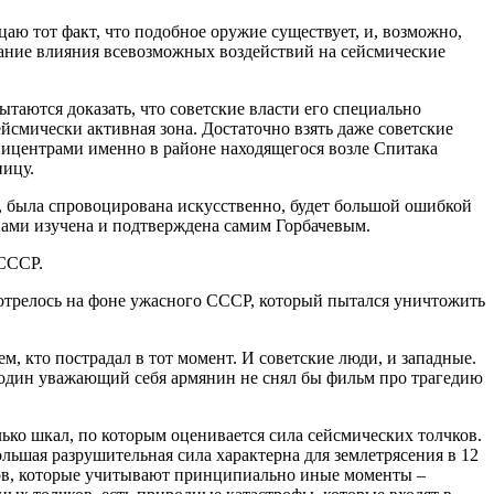
цаю тот факт, что подобное оружие существует, и, возможно,
ование влияния всевозможных воздействий на сейсмические
таются доказать, что советские власти его специально
йсмически активная зона. Достаточно взять даже советские
эпицентрами именно в районе находящегося возле Спитака
ницу.
ле, была спровоцирована искусственно, будет большой ошибкой
 нами изучена и подтверждена самим Горбачевым.
 СССР.
мотрелось на фоне ужасного СССР, который пытался уничтожить
м, кто пострадал в тот момент. И советские люди, и западные.
и один уважающий себя армянин не снял бы фильм про трагедию
лько шкал, по которым оценивается сила сейсмических толчков.
ольшая разрушительная сила характерна для землетрясения в 12
чков, которые учитывают принципиально иные моменты –