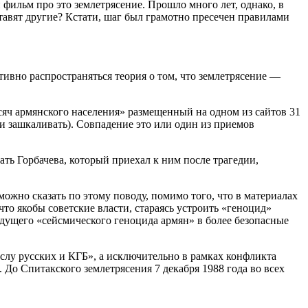
 фильм про это землетрясение. Прошло много лет, однако, в
ставят другие? Кстати, шаг был грамотно пресечен правилами
тивно распространяться теория о том, что землетрясение —
сяч армянского населения» размещенный на одном из сайтов 31
ли зашкаливать). Совпадение это или один из приемов
ать Горбачева, который приехал к ним после трагедии,
ожно сказать по этому поводу, помимо того, что в материалах
 что якобы советские власти, стараясь устроить «геноцид»
будущего «сейсмического геноцида армян» в более безопасные
ыслу русских и КГБ», а исключительно в рамках конфликта
До Спитакского землетрясения 7 декабря 1988 года во всех