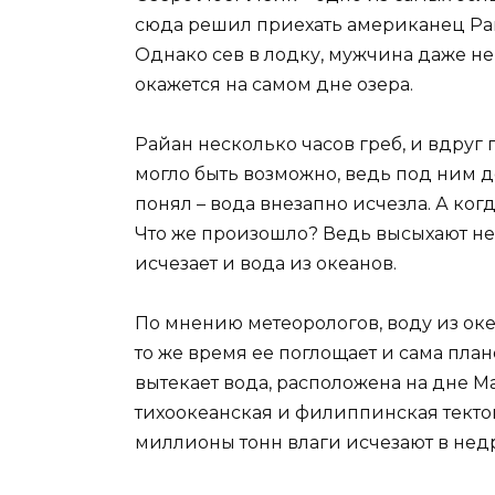
сюда решил приехать американец Рай
Однако сев в лодку, мужчина даже не
окажется на самом дне озера.
Райан несколько часов греб, и вдруг п
могло быть возможно, ведь под ним д
понял – вода внезапно исчезла. А ко
Что же произошло? Ведь высыхают не т
исчезает и вода из океанов.
По мнению метеорологов, воду из оке
то же время ее поглощает и сама план
вытекает вода, расположена на дне М
тихоокеанская и филиппинская текто
миллионы тонн влаги исчезают в недр