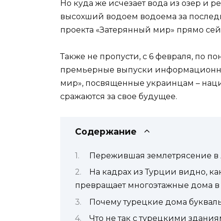
Но куда же исчезает вода из озер и 
высохший водоем водоема за последн
проекта «Затерянный мир» прямо сей
Также не пропусти, с 6 февраля, по по
премьерные выпуски информационно
мир», посвященные украинцам – наци
сражаются за свое будущее.
Содержание
Пережившая землетрясение в
На кадрах из Турции видно, к
превращает многоэтажные дома в 
Почему турецкие дома букваль
Что не так с турецкими здани