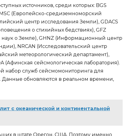
тупных источников, среди которых: BGS
 EMSC (Европейско-средиземноморский
алийский центр исследования Земли), GDACS
оповещения о стихийных бедствиях), GFZ
 наук о Земле), GHNZ (Информационный центр
ндии), NRCAN (Исследовательский центр
айский метеорологический департамент),
OA (Афинская сейсмологическая лаборатория).
ой набор служб сейсмомониторинга для
. Данные обновляются в реальном времени,
лит с океанической и континентальной
ьших в штате Орегон, США. Поэтому именно