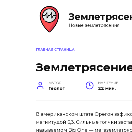
Перейти
к
Землетрясе
содержанию
Новые землетрясения
ГЛАВНАЯ СТРАНИЦА
Землетрясение
АВТОР
НА ЧТЕНИЕ
Геолог
22 мин.
В американском штате Орегон зафик
магнитудой 6,3. Сильные толчки заст
называемом Big One — мегаземлетряс