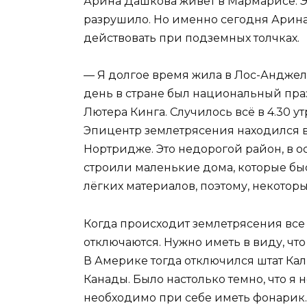
Арина Дашкова живет в Мармарисе. Э
разрушило. Но именно сегодня Арина
действовать при подземных толчках.
— Я долгое время жила в Лос-Анджелес
день в стране был национальный пр
Лютера Кинга. Случилось всё в 4.30 ут
Эпицентр землетрясения находился в
Нортридже. Это недорогой район, в 
строили маленькие дома, которые бы
лёгких материалов, поэтому, некотор
Когда происходит землетрясения вс
отключаются. Нужно иметь в виду, что
В Америке тогда отключился штат Ка
Канады. Было настолько темно, что я 
необходимо при себе иметь фонарик. 