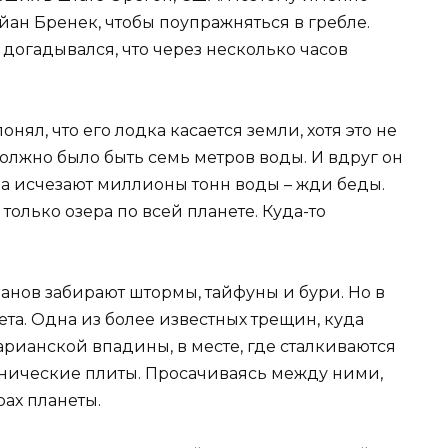
ан Бренек, чтобы поупражняться в гребле.
 догадывался, что через несколько часов
онял, что его лодка касается земли, хотя это не
олжно было быть семь метров воды. И вдруг он
гда исчезают миллионы тонн воды – жди беды.
олько озера по всей планете. Куда-то
анов забирают штормы, тайфуны и бури. Но в
ета. Одна из более известных трещин, куда
арианской впадины, в месте, где сталкиваются
нические плиты. Просачиваясь между ними,
ах планеты.