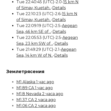
Tue 22:40:45 (UTC)-2.0-
15 km N
of Simav, Kuetah..
-
Details
Tue 22:10:23 (UTC)-2.6-
15 km N
of Simav, Kuetah..
-
Details
Tue 22:09:19 (UTC)-2.5-
Aegean
Sea, 46 km SE of ..
-
Details
Tue 22:05:53 (UTC)-2.5-
Aegean
Sea, 23 km SW of ..
-
Details
Tue 21:49:29 (UTC)-2.1-
Aegean
Sea, 14 km W of N..
-
Details
Землетрясения
M1 Alaska 1 час ago
M1.89 CA 1 час ago
M1.8 Nevada 2 часа ago
M1.37 CA 2 часа ago
M1.06 CA 2 часа ago