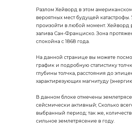
Разлом Хейворд в этом американском
вероятных мест будущей катастрофы. 
произойти в любой момент. Хейворд 
залива Сан-Франциско. Зона протяже
спокойна с 1868 года.
На данной странице вы можете посмо
график и подробную статистику толчко
глубины толчка, расстояния до эпицен
характирезующих магнитуду (энергию
В данном блоке отмечены землетрясен
сейсмически активный; Сколько всего
выбранный период; так же, количеств
сильное землетрясение в году.