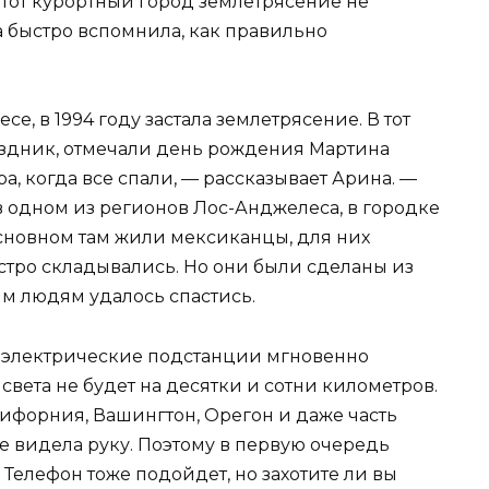
тот курортный город землетрясение не
 быстро вспомнила, как правильно
е, в 1994 году застала землетрясение. В тот
аздник, отмечали день рождения Мартина
ра, когда все спали, — рассказывает Арина. —
 одном из регионов Лос-Анджелеса, в городке
основном там жили мексиканцы, для них
стро складывались. Но они были сделаны из
ым людям удалось спастись.
е электрические подстанции мгновенно
 света не будет на десятки и сотни километров.
лифорния, Вашингтон, Орегон и даже часть
не видела руку. Поэтому в первую очередь
Телефон тоже подойдет, но захотите ли вы