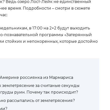
рек? Ведь озеро Лост-Лейк не единственный
ее время. Подробности – смотри в сюжете
час:
недельникам, в 17:00 на 2+2 будут выходить
-познавательной программы «Затерянный
и стойких и непокоренных, которые достойно
 Америке россиянка из Мармариса
ак землетрясение за считаные секунды
груды руин. Почему так происходит?
но рассыпались от землетрясения?
ями?