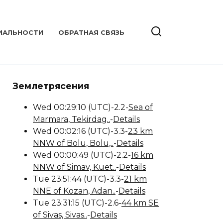
ИАЛЬНОСТИ
ОБРАТНАЯ СВЯЗЬ
Землетрясения
Wed 00:29:10 (UTC)-2.2-
Sea of
Marmara, Tekirdag..
-
Details
Wed 00:02:16 (UTC)-3.3-
23 km
NNW of Bolu, Bolu,..
-
Details
Wed 00:00:49 (UTC)-2.2-
16 km
NNW of Simav, Kuet..
-
Details
Tue 23:51:44 (UTC)-3.3-
21 km
NNE of Kozan, Adan..
-
Details
Tue 23:31:15 (UTC)-2.6-
44 km SE
of Sivas, Sivas..
-
Details