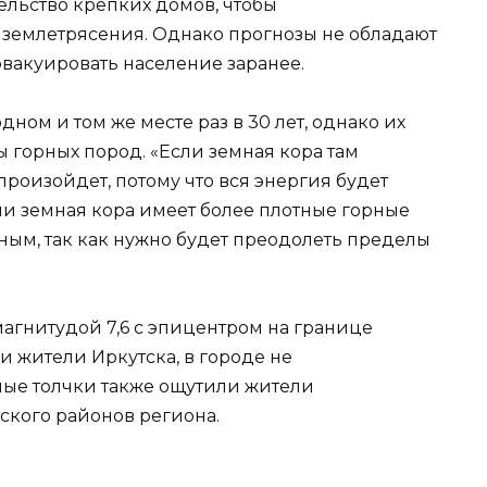
ельство крепких домов, чтобы
землетрясения. Однако прогнозы не обладают
эвакуировать население заранее.
ном и том же месте раз в 30 лет, однако их
ры горных пород. «Если земная кора там
 произойдет, потому что вся энергия будет
сли земная кора имеет более плотные горные
ным, так как нужно будет преодолеть пределы
магнитудой 7,6 с эпицентром на границе
 жители Иркутска, в городе не
ые толчки также ощутили жители
ского районов региона.