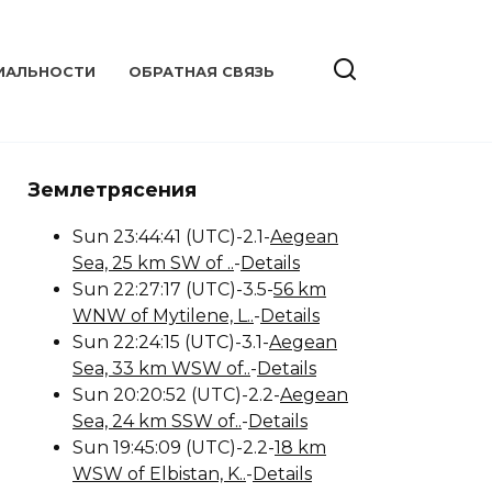
ИАЛЬНОСТИ
ОБРАТНАЯ СВЯЗЬ
Землетрясения
Sun 23:44:41 (UTC)-2.1-
Aegean
Sea, 25 km SW of ..
-
Details
Sun 22:27:17 (UTC)-3.5-
56 km
WNW of Mytilene, L..
-
Details
Sun 22:24:15 (UTC)-3.1-
Aegean
Sea, 33 km WSW of..
-
Details
Sun 20:20:52 (UTC)-2.2-
Aegean
Sea, 24 km SSW of..
-
Details
Sun 19:45:09 (UTC)-2.2-
18 km
WSW of Elbistan, K..
-
Details