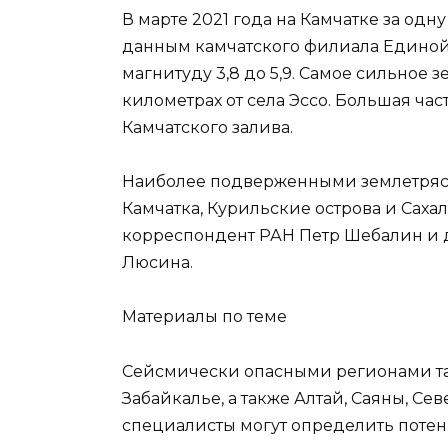
В марте 2021 года на Камчатке за од
данным камчатского филиала Единой
магнитуду 3,8 до 5,9. Самое сильное
километрах от села Эссо. Большая ча
Камчатского залива.
Наиболее подверженными землетряс
Камчатка, Курильские острова и Сахали
корреспондент РАН Петр Шебалин и 
Люсина.
Материалы по теме
Сейсмически опасными регионами та
Забайкалье, а также Алтай, Саяны, Се
специалисты могут определить потен