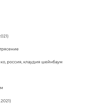
2021)
трясение
ико, россия, клаудия шейнбаум
зм
.2021)