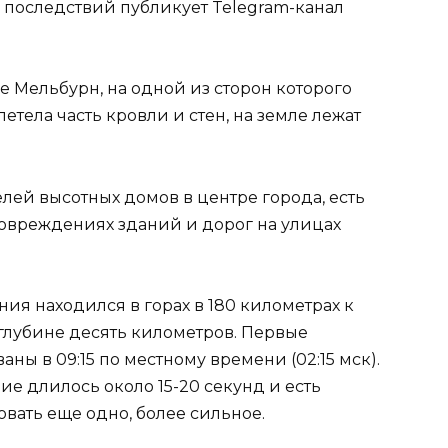
 последствий публикует Telegram-канал
е Мельбурн, на одной из сторон которого
етела часть кровли и стен, на земле лежат
лей высотных домов в центре города, есть
овреждениях зданий и дорог на улицах
ния находился в горах в 180 километрах к
а глубине десять километров. Первые
ы в 09:15 по местному времени (02:15 мск).
е длилось около 15-20 секунд и есть
овать еще одно, более сильное.