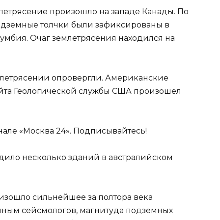
млетрясение произошло на западе Канады. По
одземные толчки были зафиксированы в
умбия. Очаг землетрясения находился на
летрясении опровергли. Американские
сайта Геологической службы США произошел
нале «Москва 24». Подписывайтесь!
дило несколько зданий в австралийском
изошло сильнейшее за полтора века
анным сейсмологов, магнитуда подземных