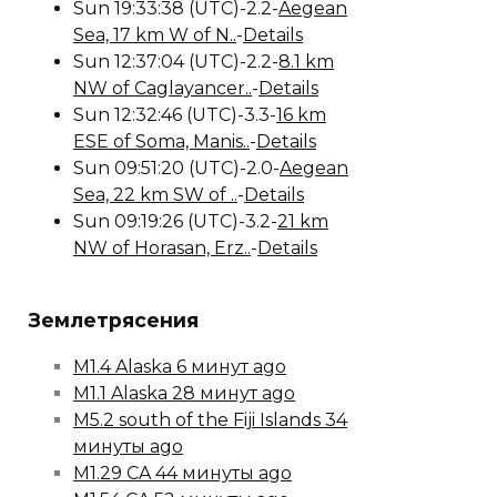
Sun 19:33:38 (UTC)-2.2-
Aegean
Sea, 17 km W of N..
-
Details
Sun 12:37:04 (UTC)-2.2-
8.1 km
NW of Caglayancer..
-
Details
Sun 12:32:46 (UTC)-3.3-
16 km
ESE of Soma, Manis..
-
Details
Sun 09:51:20 (UTC)-2.0-
Aegean
Sea, 22 km SW of ..
-
Details
Sun 09:19:26 (UTC)-3.2-
21 km
NW of Horasan, Erz..
-
Details
Землетрясения
M1.4 Alaska 6 минут ago
M1.1 Alaska 28 минут ago
M5.2 south of the Fiji Islands 34
минуты ago
M1.29 CA 44 минуты ago