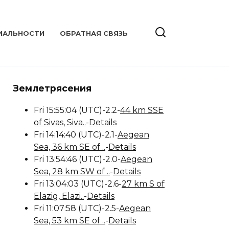
ИАЛЬНОСТИ
ОБРАТНАЯ СВЯЗЬ
Землетрясения
Fri 15:55:04 (UTC)-2.2-
44 km SSE
of Sivas, Siva..
-
Details
Fri 14:14:40 (UTC)-2.1-
Aegean
Sea, 36 km SE of ..
-
Details
Fri 13:54:46 (UTC)-2.0-
Aegean
Sea, 28 km SW of ..
-
Details
Fri 13:04:03 (UTC)-2.6-
27 km S of
Elazig, Elazi..
-
Details
Fri 11:07:58 (UTC)-2.5-
Aegean
Sea, 53 km SE of ..
-
Details