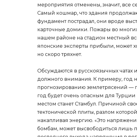
мероприятия отменены, значит, все се
Самый кошмар, что здания продолжаю
фундамент пострадал, они вроде выст
карточные домики. Пожары во многих
нашем районе на стадион местный все 
японские эксперты прибыли, может хот
но скоро тряхнет.
Обсуждаются в русскоязычных чатах 
должного внимания. К примеру, год н
прогнозированию землетрясений — п
год будет очень опасным для Турции
местом станет Стамбул. Причиной св
тектонической плиты, разлом которой
накапливая энергию. «Это напряжени
бомбам, может высвободиться лишь п
последнего выхода напряжения в ре