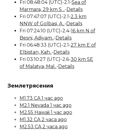
Fri 08:48:04 (UTC)-2.1-
Sea of
Marmara, 29 km S ..
-
Details
Fri 07:47:07 (UTC)-2.1-
2.3 km
NNW of Golbasi, A..
-
Details
Fri 07:24:10 (UTC)-2.4-
16 km N of
Besni, Adiyam..
-
Details
Fri 06:48:33 (UTC)-2.1-
27 km E of
Elbistan, Kah..
-
Details
Fri 03:10:27 (UTC)-2.6-
30 km SE
of Malatya, Mal..
-
Details
Землетрясения
M1.73 CA 1 час ago
M2.1 Nevada 1 час ago
M2.55 Hawaii 1 час ago
M1.32 CA 2 часа ago
M2.53 CA 2 часа ago