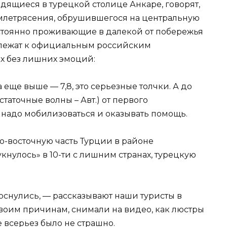
дящиеся в турецкой столице Анкаре, говорят,
емлетрясения, обрушившегося на центральную
постоянно проживающие в далекой от побережья
длежат к официальным российским
их без лишних эмоций:
еще выше — 7,8, это серьезные толчки. А до
статочные волны – Авт.) от первого
 надо мобилизоваться и оказывать помощь.
о-восточную часть Турции в районе
кнулось» в 10-ти с лишним странах, турецкую
оснулись, — рассказывают наши туристы в
 своим причинам, снимали на видео, как люстры
е всерьез было не страшно.