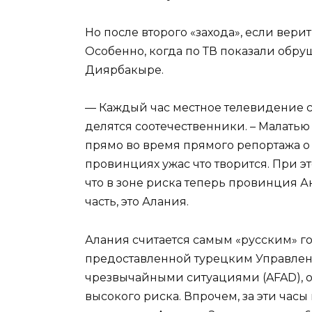
Но после второго «захода», если верит
Особенно, когда по ТВ показали обр
Диярбакыре.
— Каждый час местное телевидение с
делятся соотечественники. – Малатью 
прямо во время прямого репортажа о
провинциях ужас что творится. При э
что в зоне риска теперь провинция Ан
часть, это Алания.
Алания считается самым «русским» го
предоставленной турецким Управлен
чрезвычайными ситуациями (AFAD), она
высокого риска. Впрочем, за эти часы