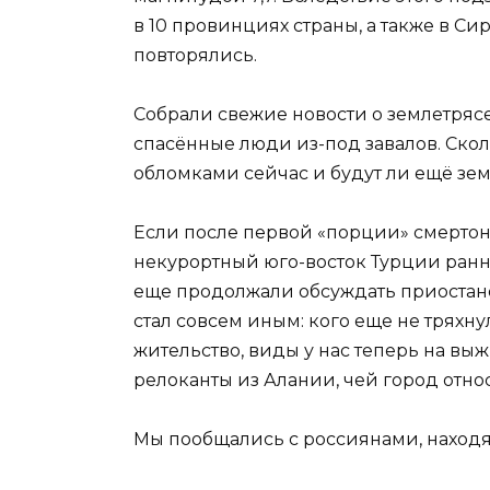
в 10 провинциях страны, а также в С
повторялись.
Собрали свежие новости о землетряс
спасённые люди из-под завалов. Ско
обломками сейчас и будут ли ещё зе
Если после первой «порции» смертон
некурортный юго-восток Турции ран
еще продолжали обсуждать приостано
стал совсем иным: кого еще не тряхнул
жительство, виды у нас теперь на вы
релоканты из Алании, чей город относ
Мы пообщались с россиянами, находя