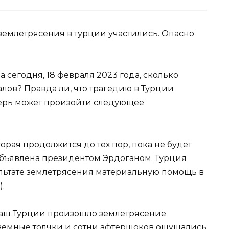
а сегодня, 18 февраля 2023 года, сколько
алов? Правда ли, что трагедию в Турции
еперь может произойти следующее
орая продолжится до тех пор, пока не будет
бъявлена президентом Эрдоганом. Турция
льтате землетрясения материальную помощь в
).
аш Турции произошло землетрясение
одземные толчки и сотни афтершоков ощущались