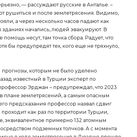
рьезно, — рассуждают русские в Анталье. –
т рушиться и после землетрясения. Видимо,
ояли, а через несколько часов падают как
 зданиях начались, людей эвакуируют. В
помощь несут, там точка сбора. Радует, что
я бы предупредят тех, кого еще не тряхнуло,
и прогнозы, которым не было уделено
азад известный в Турции эксперт по
рофессор Эрджан – предупреждал, что 2023
 в плане землетрясений, а самым опасным
оего предсказания профессор назвал сдвиг
 проходит как раз по территории Турции,
е, эквивалентное примерно 132 атомным
осредством подземных толчков. А с момента
гионе в ходе землетрясения в Дюздже прошло