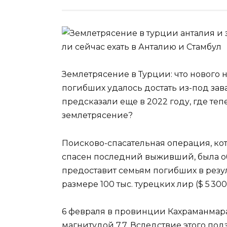
Землетрясение в Турции: что нового н
погибших удалось достать из-под зав
предсказали еще в 2022 году, где т
землетрясение?
Поисково-спасательная операция, кот
спасен последний выживший, была о
предоставит семьям погибших в резу
размере 100 тыс. турецких лир ($ 5 300
6 февраля в провинции Кахраманмар
магнитудой 7,7. Вследствие этого п