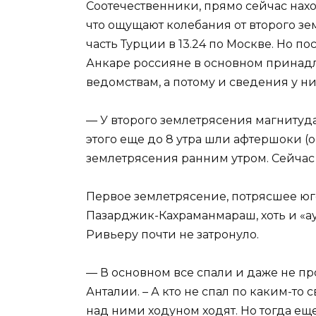
Соотечественники, прямо сейчас нахо
что ощущают колебания от второго з
часть Турции в 13.24 по Москве. Но 
Анкаре россияне в основном прина
ведомствам, а потому и сведения у н
— У второго землетрясения магнитуда 
этого еще до 8 утра шли афтершоки (о
землетрясения ранним утром. Сейчас
Первое землетрясение, потрясшее юг
Пазарджик-Кахраманмараш, хоть и «ау
Ривьеру почти не затронуло.
— В основном все спали и даже не пр
Анталии. – А кто не спал по каким-то
над ними ходуном ходят. Но тогда ещ