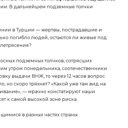
ирии. В дальнейшем подземные толчки
ении в Турции — жертвы, пострадавшие и
лько погибло людей, остаются ли живые под
млетрясения?
осных подземных толчков, сотрясших
ним утром понедельника, соотечественники
вку выдачи ВНЖ, то через 12 часов вопрос
о, но скоро тряхнет? «Какой уже там вид на
живание», — мрачно констатируют наши
ят к самой высокой зоне риска.
щимися в разных частях страны.