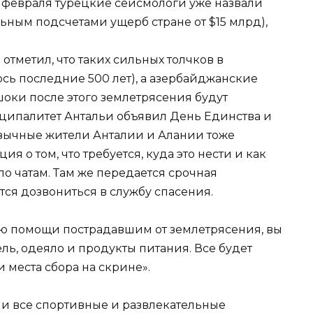
 февраля турецкие сейсмологи уже назвали
ым подсчетами ущерб стране от $15 млрд),
тметил, что таких сильных толчков в
сь последние 500 лет), а азербайджанские
оки после этого землетрясения будут
ципалитет Антальи объявил День Единства и
зычные жители Анталии и Алании тоже
 о том, что требуется, куда это нести и как
по чатам. Там же передается срочная
тся дозвониться в службу спасения.
ию помощи пострадавшим от землетрясения, вы
ль, одеяло и продукты питания. Все будет
 места сбора на скрине».
 и все спортивные и развлекательные