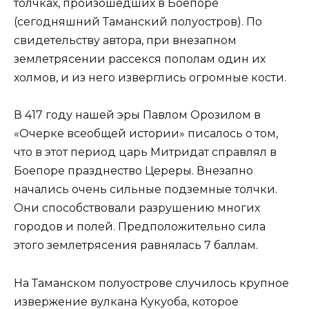
толчках, произошедших в Боепоре
(сегодняшний Таманский полуостров). По
свидетельству автора, при внезапном
землетрясении рассекся пополам один их
холмов, и из него изверглись огромные кости.
В 417 году нашей эры Павлом Орозилом в
«Очерке всеобщей истории» писалось о том,
что в этот период царь Митридат справлял в
Боепоре празднество Цереры. Внезапно
начались очень сильные подземные толчки.
Они способствовали разрушению многих
городов и полей. Предположительно сила
этого землетрясения равнялась 7 баллам.
На Таманском полуострове случилось крупное
извержение вулкана Кукуоба, которое