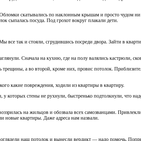
Обломки скатывались по наклонным крышам и просто чудом ни в
лок сыпалась посуда. Под грохот вокруг плакали дети.
Мы все так и стояли, сгрудившись посреди двора. Зайти в квар
глянули. Сначала на кухню, где на полу валялись кастрюли, ск
 трещины, а во второй, кроме них, провис потолок. Приблизитель
кого какие повреждения, ходили из квартиры в квартиру.
, у которых стены не рухнули, быстренько подтолкнули, что над
ззрилась на жильцов и обозвала всех самозванцами. Привлекли
ли новые квартиры. Даже адреса нам назвали.
 оглядели наш потолок и вынесли вердикт — надо помочь. Попры