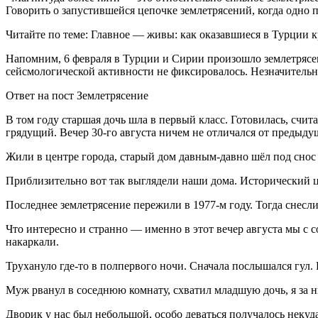
Говорить о запустившейся цепочке землетрясений, когда одно 
Читайте по теме: Главное — живы: как оказавшиеся в Турции 
Напомним, 6 февраля в Турции и Сирии произошло землетрясени
сейсмологической активности не фиксировалось. Незначительн
Ответ на пост Землетрясение
В том году старшая дочь шла в первый класс. Готовилась, счит
грядущий. Вечер 30-го августа ничем не отличался от предыду
Жили в центре города, старый дом давным-давно шёл под снос
Приблизительно вот так выглядели наши дома. Исторический ц
Последнее землетрясение пережили в 1977-м году. Тогда снесл
Что интересно и странно — именно в этот вечер августа мы с 
накаркали.
Трухануло где-то в полпервого ночи. Сначала послышался гул. Н
Муж рванул в соседнюю комнату, схватил младшую дочь, я за ни
Дворик у нас был небольшой, особо деваться получалось некуд