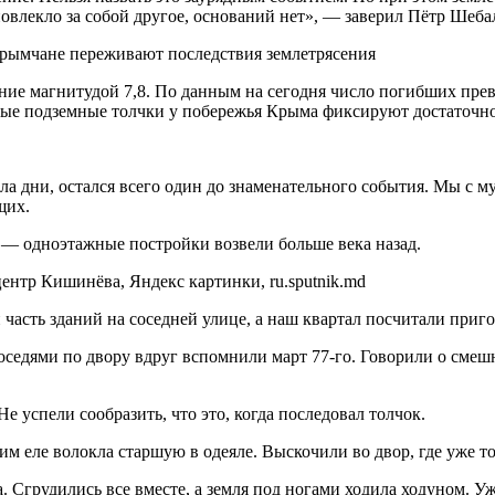
повлекло за собой другое, оснований нет», — заверил Пётр Шеба
крымчане переживают последствия землетрясения
е магнитудой 7,8. По данным на сегодня число погибших превыс
ые подземные толчки у побережья Крыма фиксируют достаточно р
ала дни, остался всего один до знаменательного события. Мы с 
щих.
 — одноэтажные постройки возвели больше века назад.
ентр Кишинёва, Яндекс картинки, ru.sputnik.md
и часть зданий на соседней улице, а наш квартал посчитали при
соседями по двору вдруг вспомнили март 77-го. Говорили о сме
е успели сообразить, что это, когда последовал толчок.
м еле волокла старшую в одеяле. Выскочили во двор, где уже тол
а. Сгрудились все вместе, а земля под ногами ходила ходуном. 