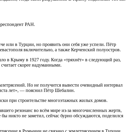
рреспондент РАН.
че или в Турции, но проявить они себя уже успели. Пётр
евастополя включительно, а также Керченский полуостров.
ло в Крыму в 1927 году. Когда «тряхнёт» в следующий раз,
й считает скорее надуманными.
землетрясений. Но не получится вывести очевидный интервал
риста лет», — пояснил Пётр Шебалин.
риски при строительстве многоэтажных жилых домов.
вавшего резонанс во всём мире из-за многочисленных жертв,
 бы никто не заметил, сейчас бурно обсуждаются, поделился
трясение в Румынии не связано с землетрясением в Турции.