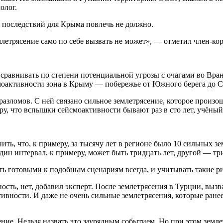
олог.
х последствий для Крыма повлечь не должно.
летрясение само по себе вызвать не может», — отметил член-ко
 сравнивать по степени потенциальной угрозы с очагами во Вран
моактивности зона в Крыму — побережье от Южного берега до С
зломов. С ней связано сильное землетрясение, которое произош
ру, что вспышки сейсмоактивности бывают раз в сто лет, учёны
ить, что, к примеру, за тысячу лет в регионе было 10 сильных 
Один интервал, к примеру, может быть тридцать лет, другой — т
ыть готовыми к подобным сценариям всегда, и учитывать такие 
ость, нет, добавил эксперт. После землетрясения в Турции, выз
вности. И даже не очень сильные землетрясения, которые ранее
ние. Нельзя назвать это заурядным событием. Но при этом земле