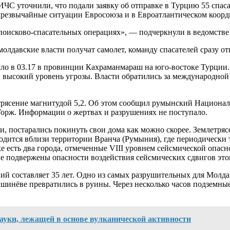
ЧС уточнили, что подали заявку об отправке в Турцию 55 спаса
чрезвычайные ситуации Евросоюза и в Евроатлантическом коорд
оисково-спасательных операциях», — подчеркнули в ведомстве до
лдавские власти получат самолет, команду спасателей сразу отп
ло в 03.17 в провинции Кахраманмараш на юго-востоке Турции. 
ый высокий уровень угрозы. Власти обратились за международно
трясение магнитудой 5,2. Об этом сообщил румынский Национал
 Горж. Информации о жертвах и разрушениях не поступало.
и, постарались покинуть свои дома как можно скорее. Землетряс
одится вблизи территории Вранча (Румыния), где периодически 
е есть два города, отмеченные VIII уровнем сейсмической опас
ые подвержены опасности воздействия сейсмических сдвигов это
й составляет 35 лет. Одно из самых разрушительных для Молдав
ишинёве превратились в руины. Через несколько часов подземные
ауки, лежащей в основе вулканической активности