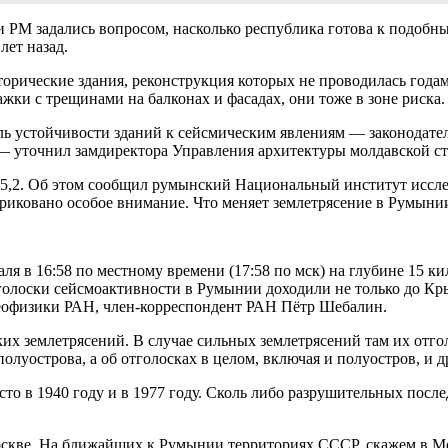
 РМ задались вопросом, насколько республика готова к подобны
лет назад.
торические здания, реконструкция которых не проводилась года
жки с трещинами на балконах и фасадах, они тоже в зоне риска.
ль устойчивости зданий к сейсмическим явлениям — законодател
 — уточнил замдиректора Управления архитектуры молдавской с
 5,2. Об этом сообщил румынский Национальный институт иссл
риковано особое внимание. Что меняет землетрясение в Румынии
я в 16:58 по местному времени (17:58 по мск) на глубине 15 ки
голоски сейсмоактивности в Румынии доходили не только до Кры
геофизики РАН, член-корреспондент РАН Пётр Шебалин.
их землетрясений. В случае сильных землетрясений там их отгол
 полуострова, а об отголосках в целом, включая и полуостров, 
то в 1940 году и в 1977 году. Сколь либо разрушительных после
оскве. На ближайших к Румынии территориях СССР, скажем в М