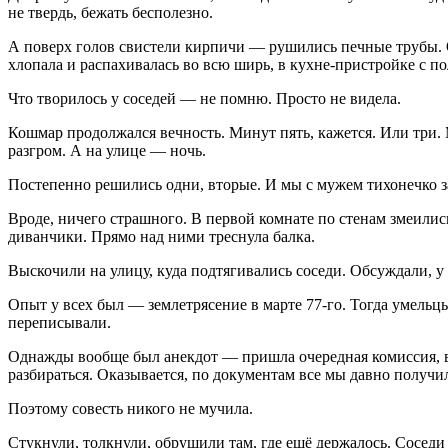
не твердь, бежать бесполезно.
А поверх голов свистели кирпичи — рушились печные трубы. 
хлопала и распахивалась во всю ширь, в кухне-пристройке с по
Что творилось у соседей — не помню. Просто не видела.
Кошмар продолжался вечность. Минут пять, кажется. Или три. 
разгром. А на улице — ночь.
Постепенно решились одни, вторые. И мы с мужем тихонечко за
Вроде, ничего страшного. В первой комнате по стенам змеились
диванчики. Прямо над ними треснула балка.
Выскочили на улицу, куда подтягивались соседи. Обсуждали, у 
Опыт у всех был — землетрясение в марте 77-го. Тогда умельцы
переписывали.
Однажды вообще был анекдот — пришла очередная комиссия, во
разбираться. Оказывается, по документам все мы давно получи
Поэтому совесть никого не мучила.
Стукнули, толкнули, обрушили там, где ещё держалось. Соседи