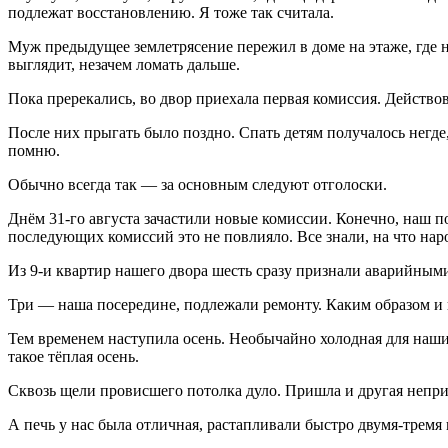
подлежат восстановлению. Я тоже так считала.
Муж предыдущее землетрясение пережил в доме на этаже, где н
выглядит, незачем ломать дальше.
Пока пререкались, во двор приехала первая комиссия. Действов
После них прыгать было поздно. Спать детям получалось негде,
помню.
Обычно всегда так — за основным следуют отголоски.
Днём 31-го августа зачастили новые комиссии. Конечно, наш п
последующих комиссий это не повлияло. Все знали, на что нар
Из 9-и квартир нашего двора шесть сразу признали аварийным
Три — наша посередине, подлежали ремонту. Каким образом и 
Тем временем наступила осень. Необычайно холодная для наших
такое тёплая осень.
Сквозь щели провисшего потолка дуло. Пришла и другая неприя
А печь у нас была отличная, растапливали быстро двумя-тремя 