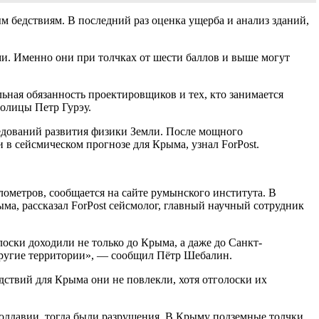
м бедствиям. В последний раз оценка ущерба и анализ зданий,
ми. Именно они при толчках от шести баллов и выше могут
ьная обязанность проектировщиков и тех, кто занимается
толицы Петр Гурэу.
едований развития физики Земли. После мощного
 в сейсмическом прогнозе для Крыма, узнал ForPost.
лометров, сообщается на сайте румынского института. В
ма, рассказал ForPost сейсмолог, главный научный сотрудник
оски доходили не только до Крыма, а даже до Санкт-
и другие территории», — сообщил Пётр Шебалин.
дствий для Крыма они не повлекли, хотя отголоски их
олдавии, тогда были разрушения. В Крыму подземные толчки