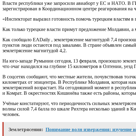
Власти республики уже запросили авиаборт у ЕС и НАТО. В ГИ
зарегистрирован в Координационном центре реагирования на 
«Инспекторат выразил готовность помочь турецким властям в п
Как только турецкие власти примут предложение Молдавии, а мо
Как сообщало EADaily , землетрясение магнитудой 7,4 произош
пунктов люди остаются под завалами. В стране объявлен сам
землетрясение магнитудой 4,2.
На юго-западе Румынии сегодня, 13 февраля, произошло земле
что очаг находился на глубине 15 километров в Олтении, уезд
В соцсетях сообщают, что местные жители, почувствовав толчк
километрах от эпицентра. В Республике Молдавия, которая нах
землетрясений возрастает. На сегодняшний момент в республик
и Комрат. В окрестностях Кишинёва также есть районы, котор
Учёные констатируют, что периодичность сильных землетрясени
волны силой 7,4 балла по шкале Рихтера несколько зданий в К
человек.
Землетрясения:
Понимание волн извержения: изучение н