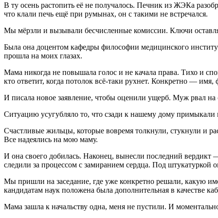
В ту осень растопить её не получалось. Печник из ЖЭКа разобр
что клали печь ещё при румынах, он с такими не встречался.
Мы мёрзли и вызывали бесчисленные комиссии. Ключи оставлял
Была она доцентом кафедры философии медицинского института
прошла на моих глазах.
Мама никогда не повышала голос и не качала права. Тихо и сп
кто ответит, когда потолок всё-таки рухнет. Конкретно — имя,
И писала новое заявление, чтобы оценили ущерб. Муж рвал на 
Ситуацию усугубляло то, что сзади к нашему дому примыкали 
Счастливые жильцы, которые вовремя толкнули, стукнули и ра
Все надеялись на мою маму.
И она своего добилась. Наконец, вынесли последний вердикт 
следили за процессом с замиранием сердца. Под штукатуркой о
Мы пришли на заседание, где уже конкретно решали, какую име
кандидатам наук положена была дополнительная в качестве каб
Мама зашла к начальству одна, меня не пустили. И моментальн