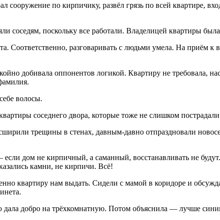
ал сооружение по кирпичику, развёл грязь по всей квартире, вхо
и соседям, поскольку все работали. Владелицей квартиры была 
. Соответственно, разговаривать с людьми умела. На приём к в
окойно добивала оппонентов логикой. Квартиру не требовала, н
 фамилия.
себе волосы.
квартиры соседнего двора, которые тоже не слишком пострадали
сширили трещины в стенах, давным-давно отпраздновали новосе
— если дом не кирпичный, а саманный, восстанавливать не буду
казались камни, не кирпичи. Всё!
нно квартиру нам выдать. Сидели с мамой в коридоре и обсуждал
инета.
о дала добро на трёхкомнатную. Потом объяснила — лучше синица