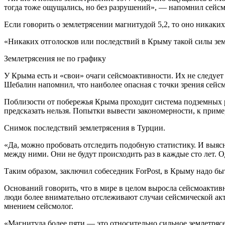
тогда тоже ощущались, но без разрушений», — напомнил сейсм
Если говорить о землетрясении магнитудой 5,2, то оно никаки
«Никаких отголосков или последствий в Крыму такой силы зем
Землетрясения не по графику
У Крыма есть и «свои» очаги сейсмоактивности. Их не следует
Шебалин напомнил, что наиболее опасная с точки зрения сейс
Поблизости от побережья Крыма проходит система подземных ра
предсказать нельзя. Попытки вывести закономерности, к приме
Снимок последствий землетрясения в Турции.
«Да, можно пробовать отследить подобную статистику. И выясн
между ними. Они не будут происходить раз в каждые сто лет. 
Таким образом, заключил собеседник ForPost, в Крыму надо б
Оснований говорить, что в мире в целом выросла сейсмоактивн
люди более внимательно отслеживают случаи сейсмической акти
мнением сейсмолог.
«Магнитуда более пяти — это относительно сильное землетрясе