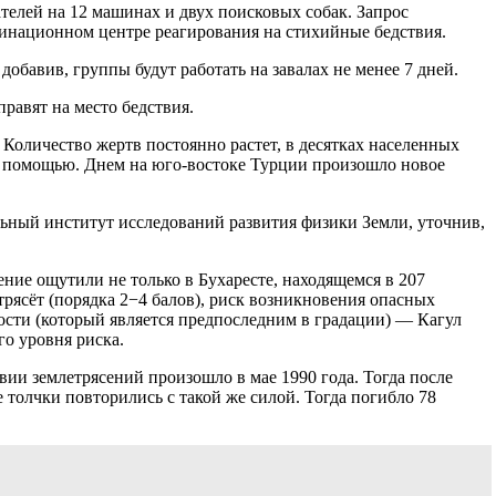
телей на 12 машинах и двух поисковых собак. Запрос
инационном центре реагирования на стихийные бедствия.
бавив, группы будут работать на завалах не менее 7 дней.
равят на место бедствия.
Количество жертв постоянно растет, в десятках населенных
й помощью. Днем на юго-востоке Турции произошло новое
ьный институт исследований развития физики Земли, уточнив,
ение ощутили не только в Бухаресте, находящемся в 207
трясёт (порядка 2−4 балов), риск возникновения опасных
ности (который является предпоследним в градации) — Кагул
го уровня риска.
ии землетрясений произошло в мае 1990 года. Тогда после
 толчки повторились с такой же силой. Тогда погибло 78