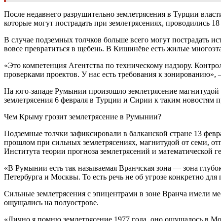
После недавнего разрушительно землетрясения в Турции власти
которые могут пострадать при землетрясениях, проводились 18 
В случае подземных толчков больше всего могут пострадать ис
вовсе превратиться в щебень. В Кишинёве есть жилые многоэта
«Это компетенция Агентства по техническому надзору. Контро
проверками проектов. У нас есть требования к зонированию»,
На юго-западе Румынии произошло землетрясение магнитудой
землетрясения 6 февраля в Турции и Сирии к таким новостям п
Чем Крыму грозит землетрясение в Румынии?
Подземные толчки зафиксировали в балканской стране 13 феврал
прошлом при сильных землетрясениях, магнитудой от семи, от
Института теории прогноза землетрясений и математической 
«В Румынии есть так называемая Вранчская зона — зона глубок
Петербурга и Москвы. То есть речь не об угрозе конкретно для
Сильные землетрясения с эпицентрами в зоне Вранча имели мес
ощущались на полуострове.
«Лично я помню землетрясение 1977 года, оно ощущалось в М