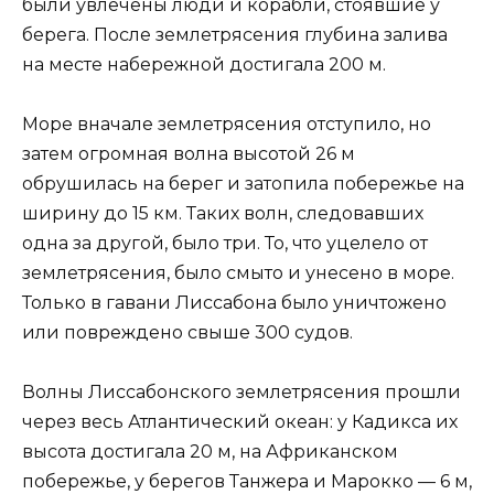
были увлечены люди и корабли, стоявшие у
берега. После землетрясения глубина залива
на месте набережной достигала 200 м.
Море вначале землетрясения отступило, но
затем огромная волна высотой 26 м
обрушилась на берег и затопила побережье на
ширину до 15 км. Таких волн, следовавших
одна за другой, было три. То, что уцелело от
землетрясения, было смыто и унесено в море.
Только в гавани Лиссабона было уничтожено
или повреждено свыше 300 судов.
Волны Лиссабонского землетрясения прошли
через весь Атлантический океан: у Кадикса их
высота достигала 20 м, на Африканском
побережье, у берегов Танжера и Марокко — 6 м,