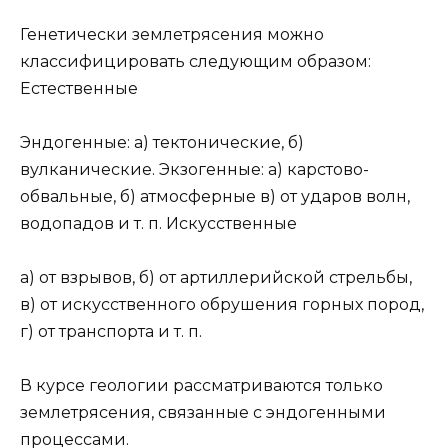
Генетически землетрясения можно
классифицировать следующим образом:
Естественные
Эндогенные: а) тектонические, б)
вулканические. Экзогенные: а) карстово-
обвальные, б) атмосферные в) от ударов волн,
водопадов и т. п. Искусственные
а) от взрывов, б) от артиллерийской стрельбы,
в) от искусственного обрушения горных пород,
г) от транспорта и т. п.
В курсе геологии рассматриваются только
землетрясения, связанные с эндогенными
процессами.