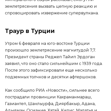
землетрясения вызвать цепную реакцию и
спровоцировать извержение супервулкана.
Траур в Турции
Утром 6 февраля на юго-востоке Турции
произошло землетрясение магнитудой 7,7.
Президент страны Реджеп Тайип Эрдоган
заявил, что оно стало сильнейшим с 1939 года.
После этого зафиксировали еще несколько
подземных толчков и десятки афтершоков.
Как сообщило РИА «Новости», сильнее всего
пострадали провинции Кахраманмараш,
Газиантеп, Шанлыурфа, Диярбакыр, Адана,
Адыяман, Османие, Хатай, Килис, Малатья и