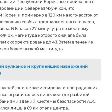
ологии Республики Корея, все произошло в
провинции Северная Чхунчхон, что
Кореи и примерно в 120 км на юго-восток от
несколько слабых предварительных толчков,
 балла. В 8 часов 27 минут утра по местному
чок, магнитуда которого сначала была
тем скорректирована до 4,1. Затем в течение
оков более низкой магнитуды.
й вулканов и крупнейших извержений
а
ластей, они не зафиксировали пострадавших
 все ограничилось лишь кое-где разбитой
лебаниями зданий. Системы безопасности АЭС
лся лишь в 69 км от эпицентра,