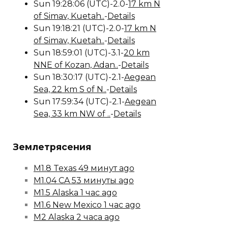
Sun 19:28:06 (UTC)-2.0-
17 km N
of Simav, Kuetah..
-
Details
Sun 19:18:21 (UTC)-2.0-
17 km N
of Simav, Kuetah..
-
Details
Sun 18:59:01 (UTC)-3.1-
20 km
NNE of Kozan, Adan..
-
Details
Sun 18:30:17 (UTC)-2.1-
Aegean
Sea, 22 km S of N..
-
Details
Sun 17:59:34 (UTC)-2.1-
Aegean
Sea, 33 km NW of ..
-
Details
Землетрясения
M1.8 Texas 49 минут ago
M1.04 CA 53 минуты ago
M1.5 Alaska 1 час ago
M1.6 New Mexico 1 час ago
M2 Alaska 2 часа ago