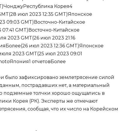
MT)ЧонджуРеспублика Корея4
GMT(28 июл 2023 12:35 GMT)Японское
3 09:03 GMT)Восточно-Китайское
 07:41 GMT)Восточно-Китайское
я 2023 GMT(26 июл 2023 21:16
Более(26 июл 2023 12:36 GMT)Японское
юля 2023 GMT(25 июл 2023 09:01
otoЯпония1 отчетовБолее
еи было зафиксировано землетрясение силой
 данным, пострадавших нет, а материальный
о подземные толчки хорошо ощущались в
ики Корея (РК). Эксперты же отмечают
трясения, сообщая, что их число на Корейском