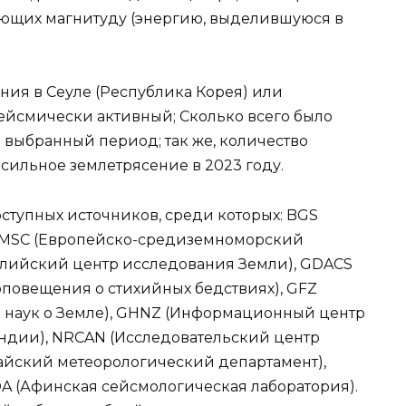
зующих магнитуду (энергию, выделившуюся в
ния в Сеуле (Республика Корея) или
сейсмически активный; Сколько всего было
а выбранный период; так же, количество
 сильное землетрясение в 2023 году.
тупных источников, среди которых: BGS
 EMSC (Европейско-средиземноморский
алийский центр исследования Земли), GDACS
оповещения о стихийных бедствиях), GFZ
 наук о Земле), GHNZ (Информационный центр
ндии), NRCAN (Исследовательский центр
айский метеорологический департамент),
OA (Афинская сейсмологическая лаборатория).