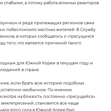
х слабыми, а потому работа атомных реакторов
Чхунчхон и ряде прилежащих регионов сами
зно побеспокоило местных жителей. В Службу
вонков, в которых сообщалось о «трясущихся
ду того, что является причиной такого
мощным для Южной Кореи в текущем году и
блюдений в стране.
ение, если брать всю историю подобных
достаточно необычное. По мнению
несмотря на близость постоянно «трясущейся»
 землетрясений, становится все чаще
ала этого года в Южной Корее был