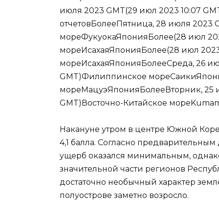
июля 2023 GMT(29 июл 2023 10:07 G
отчетовБолееПятница, 28 июля 2023 
мореФукуокаЯпонияБолее(28 июл 202
мореИсахаяЯпонияБолее(28 июл 2023
мореИсахаяЯпонияБолееСреда, 26 июл
GMT)Филиппинское мореСаикиЯпония
мореМацуэЯпонияБолееВторник, 25 и
GMT)Восточно-Китайское мореKumam
Накануне утром в центре Южной Кор
4,1 балла. Согласно предварительным
ущерб оказался минимальным, однак
значительной части регионов Республ
достаточно необычный характер земле
полуострове заметно возросло.