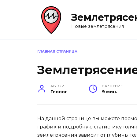
Перейти
к
Землетрясе
содержанию
Новые землетрясения
ГЛАВНАЯ СТРАНИЦА
Землетрясени
АВТОР
НА ЧТЕНИЕ
Геолог
9 мин.
На данной странице вы можете посмо
график и подробную статистику толчко
землетрясения зависит от глубины тол