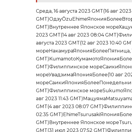
Среда, 16 августа 2023 GMT(16 авг 2023
GMT)ОдзуŌzuEhimeЯпонияБолееВторник
GMT)Внутреннее Японское мореХацук
2023 GMT(14 авг 2023 08:04 GMT)Фи
августа 2023 GMT(12 авг 2023 10:40 
мореНакамураЯпонияБолееПятница, 11 
GMT)KumamotoКумамотоЯпонияБолееЧет
GMT)Филиппинское мореСаикиЯпония
мореУвадзимаЯпонияБолее(10 авг 20
мореСаикиЯпонияБолееПонедельник, 7
GMT)Филиппинское мореSukumoЯпони
авг 2023 11:43 GMT)МацуямаMatsuyam
GMT(4 авг 2023 08:07 GMT)Филиппин
02:35 GMT)EhimeTsurusakiЯпонияБолееС
GMT)Внутреннее Японское мореTsuru
GMT(31 июл 2023 07:52 GMT)Филиппи