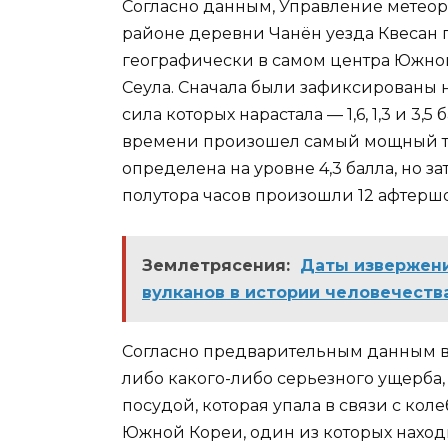
Согласно данным, Управление метеор
районе деревни Чанён уезда Квесан 
географически в самом центра Южной 
Сеула. Сначала были зафиксированы 
сила которых нарастала — 1,6, 1,3 и 3,5
времени произошел самый мощный тол
определена на уровне 4,3 балла, но за
полутора часов произошли 12 афтерш
Землетрясения:
Даты извержени
вулканов в истории человечеств
Согласно предварительным данным в
либо какого-либо серьезного ущерба,
посудой, которая упала в связи с ко
Южной Кореи, один из которых находи