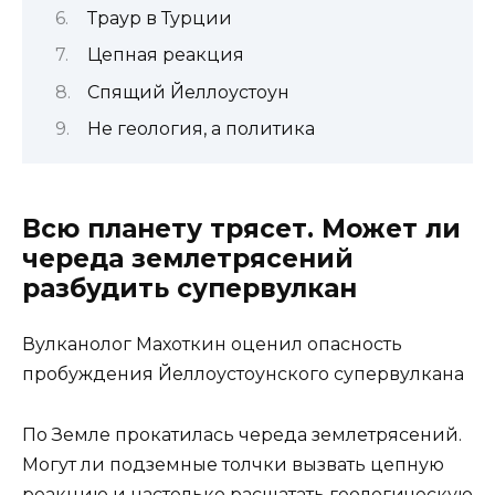
Траур в Турции
Цепная реакция
Спящий Йеллоустоун
Не геология, а политика
Всю планету трясет. Может ли
череда землетрясений
разбудить супервулкан
Вулканолог Махоткин оценил опасность
пробуждения Йеллоустоунского супервулкана
По Земле прокатилась череда землетрясений.
Могут ли подземные толчки вызвать цепную
реакцию и настолько расшатать геологическую