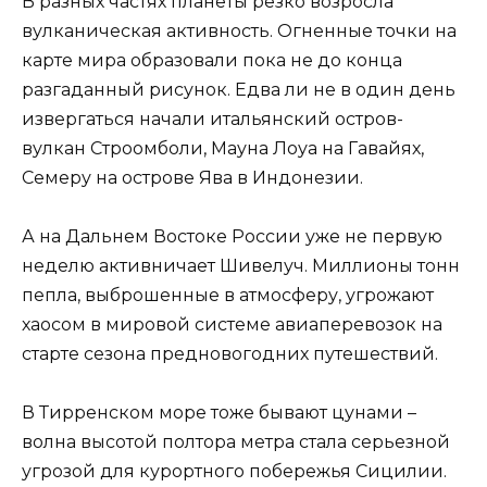
В разных частях планеты резко возросла
вулканическая активность. Огненные точки на
карте мира образовали пока не до конца
разгаданный рисунок. Едва ли не в один день
извергаться начали итальянский остров-
вулкан Строомболи, Мауна Лоуа на Гавайях,
Семеру на острове Ява в Индонезии.
А на Дальнем Востоке России уже не первую
неделю активничает Шивелуч. Миллионы тонн
пепла, выброшенные в атмосферу, угрожают
хаосом в мировой системе авиаперевозок на
старте сезона предновогодних путешествий.
В Тирренском море тоже бывают цунами –
волна высотой полтора метра стала серьезной
угрозой для курортного побережья Сицилии.