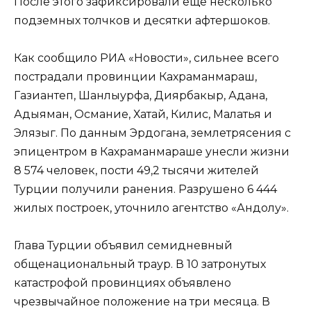
После этого зафиксировали еще несколько
подземных толчков и десятки афтершоков.
Как сообщило РИА «Новости», сильнее всего
пострадали провинции Кахраманмараш,
Газиантеп, Шанлыурфа, Диярбакыр, Адана,
Адыяман, Османие, Хатай, Килис, Малатья и
Элязыг. По данным Эрдогана, землетрясения с
эпицентром в Кахраманмараше унесли жизни
8 574 человек, пости 49,2 тысячи жителей
Турции получили ранения. Разрушено 6 444
жилых построек, уточнило агентство «Андолу».
Глава Турции объявил семидневный
общенациональный траур. В 10 затронутых
катастрофой провинциях объявлено
чрезвычайное положение на три месяца. В