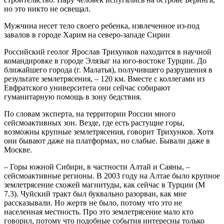
но это никто не освещал.
Мужчина несет тело своего ребенка, извлеченное из-под
завалов в городе Харим на северо-западе Сирии
Российский геолог Ярослав Трихунков находится в научной
командировке в городе Элязыг на юго-востоке Турции. До
ближайшего города (г. Малатья), получившего разрушения в
результате землетрясения, – 120 км. Вместе с коллегами из
Евфратского университета они сейчас собирают
гуманитарную помощь в зону бедствия.
По словам эксперта, на территории России много
сейсмоактивных зон. Везде, где есть растущие горы,
возможны крупные землетрясения, говорит Трихунков. Хотя
они бывают даже на платформах, но слабые. Бывали даже в
Москве.
– Горы южной Сибири, в частности Алтай и Саяны, –
сейсмоактивные регионы. В 2003 году на Алтае было крупное
землетрясение схожей магнитуды, как сейчас в Турции (М
7.3). Чуйский тракт был буквально разорван, как мне
рассказывали. Но жертв не было, потому что это не
населенная местность. Про это землетрясение мало кто
говорил, потому что подобные события интересны только