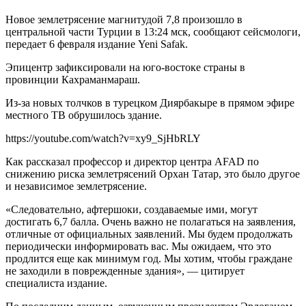
Новое землетрясение магнитудой 7,8 произошло в
центральной части Турции в 13:24 мск, сообщают сейсмологи,
передает 6 февраля издание Yeni Safak.
Эпицентр зафиксировали на юго-востоке страны в
провинции Кахраманмараш.
Из-за новых толчков в турецком Диярбакыре в прямом эфире
местного ТВ обрушилось здание.
https://youtube.com/watch?v=xy9_SjHbRLY
Как рассказал профессор и директор центра AFAD по
снижению риска землетрясений Орхан Татар, это было другое
и независимое землетрясение.
«Следовательно, афтершоки, создаваемые ими, могут
достигать 6,7 балла. Очень важно не полагаться на заявления,
отличные от официальных заявлений. Мы будем продолжать
периодически информировать вас. Мы ожидаем, что это
продлится еще как минимум год. Мы хотим, чтобы граждане
не заходили в поврежденные здания», — цитирует
специалиста издание.