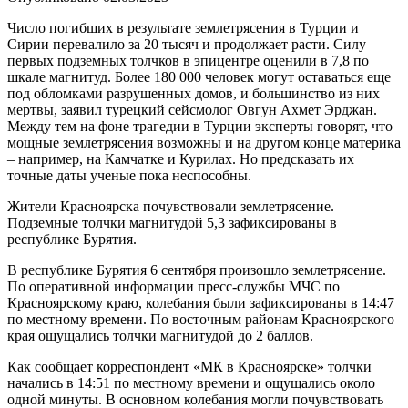
Число погибших в результате землетрясения в Турции и
Сирии перевалило за 20 тысяч и продолжает расти. Силу
первых подземных толчков в эпицентре оценили в 7,8 по
шкале магнитуд. Более 180 000 человек могут оставаться еще
под обломками разрушенных домов, и большинство из них
мертвы, заявил турецкий сейсмолог Овгун Ахмет Эрджан.
Между тем на фоне трагедии в Турции эксперты говорят, что
мощные землетрясения возможны и на другом конце материка
– например, на Камчатке и Курилах. Но предсказать их
точные даты ученые пока неспособны.
Жители Красноярска почувствовали землетрясение.
Подземные толчки магнитудой 5,3 зафиксированы в
республике Бурятия.
В республике Бурятия 6 сентября произошло землетрясение.
По оперативной информации пресс-службы МЧС по
Красноярскому краю, колебания были зафиксированы в 14:47
по местному времени. По восточным районам Красноярского
края ощущались толчки магнитудой до 2 баллов.
Как сообщает корреспондент «МК в Красноярске» толчки
начались в 14:51 по местному времени и ощущались около
одной минуты. В основном колебания могли почувствовать