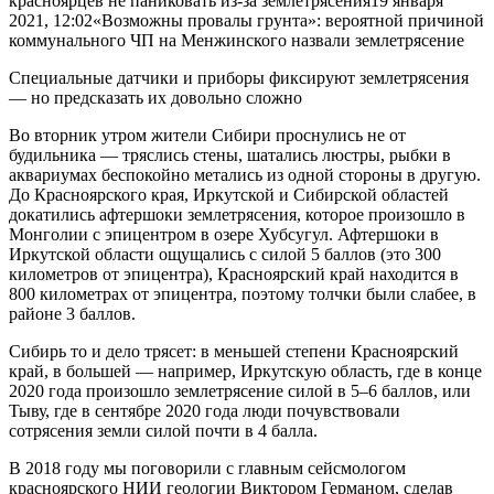
красноярцев не паниковать из-за землетрясения19 января
2021, 12:02«Возможны провалы грунта»: вероятной причиной
коммунального ЧП на Менжинского назвали землетрясение
Специальные датчики и приборы фиксируют землетрясения
— но предсказать их довольно сложно
Во вторник утром жители Сибири проснулись не от
будильника — тряслись стены, шатались люстры, рыбки в
аквариумах беспокойно метались из одной стороны в другую.
До Красноярского края, Иркутской и Сибирской областей
докатились афтершоки землетрясения, которое произошло в
Монголии с эпицентром в озере Хубсугул. Афтершоки в
Иркутской области ощущались с силой 5 баллов (это 300
километров от эпицентра), Красноярский край находится в
800 километрах от эпицентра, поэтому толчки были слабее, в
районе 3 баллов.
Сибирь то и дело трясет: в меньшей степени Красноярский
край, в большей — например, Иркутскую область, где в конце
2020 года произошло землетрясение силой в 5–6 баллов, или
Тыву, где в сентябре 2020 года люди почувствовали
сотрясения земли силой почти в 4 балла.
В 2018 году мы поговорили с главным сейсмологом
красноярского НИИ геологии Виктором Германом, сделав