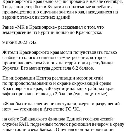
Красноярского края было зафиксировано в начале сентября.
Тогда эпицентр был в Бурятии и подземные колебания
преимущественно ощутили жители края, находящиеся на
верхних этажах высотных зданий.
Ранее «МК в Красноярске» рассказывал о том, что
землетрясение из Бурятии дошло до Красноярска.
9 июня 2022 7:42
Жители Красноярского края могли почувствовать только
слабые отголоски сильного землетрясения, которое
произошло вечером 8 июня на территории республики
Бурятия. Его магнитуда достигала 6,2 баллов.
По информации Центра реализации мероприятий
по природопользованию и охране окружающей среды
Красноярского края, в 40 муниципальных районах края
зафиксировали толчки до 2 баллов (едва ощутимые).
«Жалобы от населения не поступали, жертв и разрушений
нет», — уточнили в Агентстве ГО ЧС.
на сайте Байкальского филиала Единой геофизической
службы РАН, подземный толчок произошел вечером в среду
в акватории озера Байкал. Ощущался он на территории