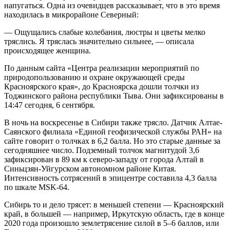
напугаться. Одна из очевидцев рассказывает, что в это время
находилась в микрорайоне Северный:
— Ощущались слабые колебания, люстры и цветы мелко
тряслись. Я тряслась значительно сильнее, — описала
происходящее женщина.
По данным сайта «Центра реализации мероприятий по
природопользованию и охране окружающей среды
Красноярского края», до Красноярска дошли толчки из
Тоджинского района республики Тыва. Они зафиксированы в
14:47 сегодня, 6 сентября.
В ночь на воскресенье в Сибири также трясло. Датчик Алтае-
Саянского филиала «Единой геофизической службы РАН» на
сайте говорит о толчках в 6,2 балла. Но это старые данные за
сегодняшнее число. Подземный толчок магнитудой 3,6
зафиксирован в 89 км к северо-западу от города Алтай в
Синьцзян-Уйгурском автономном районе Китая.
Интенсивность сотрясений в эпицентре составила 4,3 балла
по шкале MSK-64.
Сибирь то и дело трясет: в меньшей степени — Красноярский
край, в большей — например, Иркутскую область, где в конце
2020 года произошло землетрясение силой в 5–6 баллов, или