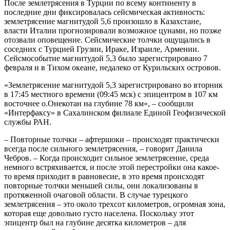
После землетрясения в Турции по всему континенту в
последние дни фиксировалась сейсмическая активность:
землетрясение магнитудой 5,6 произошло в Казахстане,
власти Италии прогнозировали возможное цунами, но позже
отозвали оповещение. Сейсмические толчки ощущались в
соседних с Турцией Грузии, Ираке, Израиле, Армении.
Сейсмособытие магнитудой 5,3 было зарегистрировано 7
февраля и в Тихом океане, недалеко от Курильских островов.
«Землетрясение магнитудой 5,3 зарегистрировано во вторник
в 17:45 местного времени (09:45 мск) с эпицентром в 107 км
восточнее о.Онекотан на глубине 78 км», – сообщили
«Интерфаксу» в Сахалинском филиале Единой Геофизической
службы РАН.
– Повторные толчки – афтершоки – происходят практически
всегда после сильного землетрясения, – говорит Данила
Чебров. – Когда происходит сильное землетрясение, среда
немного встряхивается, и после этой перестройки она какое-
то время приходит в равновесие, в это время происходят
повторные толчки меньшей силы, они локализованы в
протяженной очаговой области. В случае турецкого
землетрясения – это около трехсот километров, огромная зона,
которая еще довольно густо населена. Поскольку этот
эпицентр был на глубине десятка километров – для