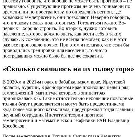
Поэтому говорить, что вообще не может быть прогнозов – не
правильно. Существующие прогнозы не очень точные ни по
времени, ни по пространству, но определить регион, где
возможно землетрясение, они позволяют. Неверно говорить,
что к такому нельзя подготовиться. Готовиться нужно. Во-
первых – хорошо строить. Во-вторых, нужно готовить
население, которое должно знать, как вести себя в таких
случаях. К сожалению, это не всегда помогает, как и в этот
раз: все произошло ночью. При этом я полагаю, что если бы
проводились тренировки для населения, то число
пострадавших можно было бы все же сократить.
«Сколько свалилось на их голову горя»
В 2020-м и 2021-м годах в Забайкальском крае, Иркутской
области, Бурятии, Красноярском крае произошел целый ряд
землетрясений, магнитуда которых в эпицентрах
приближалась к 6. Такие относительно небольшие повторные
толчки будут продолжаться и могут быть предвестниками
куда более мощного катаклизма, предупреждал тогда главный
научный сотрудник Института теории прогноза
землетрясений и математической геофизики РАН Владимир
Кособоков.
После землетрясения в Турции и Сирии глава Камчатки