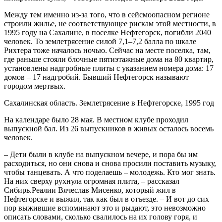
Между тем именно из-за того, что в сейсмоопасном регионе
строили жилье, не соответствующее рискам этой местности, в
1995 году на Сахалине, в поселке Нефтегорск, погибли 2040
человек. То землетрясение силой 7,1–7,2 балла по шкале
Рихтера тоже началось ночью. Сейчас на месте поселка, там,
где раньше стояли блочные пятиэтажные дома на 80 квартир,
установлены надгробные плиты с указанием номера дома: 17
домов – 17 надгробий. Бывший Нефтегорск называют
городом мертвых.
Сахалинская область. Землетрясение в Нефтегорске, 1995 год
На календаре было 28 мая. В местном клубе проходил
выпускной бал. Из 26 выпускников в живых осталось восемь
человек.
– Дети были в клубе на выпускном вечере, и пора бы им
расходиться, но они снова и снова просили поставить музыку,
чтобы танцевать. А что поделаешь – молодежь. Кто мог знать.
На них сверху рухнула огромная плита, – рассказал
Сибирь.Реалии Вячеслав Мисенко, который жил в
Нефтегорске и выжил, так как был в отъезде. – И вот до сих
пор выжившие вспоминают это и рыдают, это невозможно
описать словами, сколько свалилось на их голову горя, и