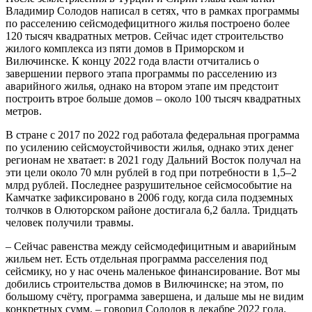
Владимир Солодов написал в сетях, что в рамках программы
по расселению сейсмодефицитного жилья построено более
120 тысяч квадратных метров. Сейчас идет строительство
жилого комплекса из пяти домов в Приморском и
Вилючинске. К концу 2022 года власти отчитались о
завершении первого этапа программы по расселению из
аварийного жилья, однако на втором этапе им предстоит
построить втрое больше домов – около 100 тысяч квадратных
метров.
В стране с 2017 по 2022 год работала федеральная программа
по усилению сейсмоустойчивости жилья, однако этих денег
регионам не хватает: в 2021 году Дальний Восток получал на
эти цели около 70 млн рублей в год при потребности в 1,5–2
млрд рублей. Последнее разрушительное сейсмособытие на
Камчатке зафиксировано в 2006 году, когда сила подземных
толчков в Олюторском районе достигала 6,2 балла. Тридцать
человек получили травмы.
– Сейчас равенства между сейсмодефицитным и аварийным
жильем нет. Есть отдельная программа расселения под
сейсмику, но у нас очень маленькое финансирование. Вот мы
добились строительства домов в Вилючинске; на этом, по
большому счёту, программа завершена, и дальше мы не видим
конкретных сумм, – говорил Солодов в декабре 2022 года.