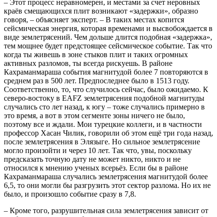
– Этот процесс неравномерен, и местами за счет неровных
краёв смещающихся плит возникают «задержки», образно
говоря, – объясняет эксперт. – В таких местах копится
сейсмическая энергия, которая временами и высвобождается в
виде землетрясений. Чем дольше длится подобная «задержка»,
тем мощнее будет предстоящее сейсмическое событие. Так что
когда ты живешь в зоне стыков плит и таких огромных
активных разломов, ты всегда рискуешь. В районе
Кахраманмараша события магнитудой более 7 повторяются в
среднем раз в 500 лет. Предпоследнее было в 1513 году.
Соответственно, то, что случилось сейчас, было ожидаемо. К
северо-востоку в EAFZ землетрясения подобной магнитуды
случались сто лет назад, к югу – тоже случались примерно в
это время, а вот в этом сегменте зоны ничего не было,
поэтому все и ждали. Мои турецкие коллеги, и в частности
профессор Хасан Чилик, говорили об этом ещё три года назад,
после землетрясения в Элязыге. Но сильное землетрясение
могло произойти и через 10 лет. Так что, увы, поскольку
предсказать точную дату не может никто, никто и не
относился к мнению ученых всерьёз. Если бы в районе
Кахраманмараша случались землетрясения магнитудой более
6,5, то они могли бы разгрузить этот сектор разлома. Но их не
было, и произошло событие сразу в 7,8.
– Кроме того, разрушительная сила землетрясения зависит от