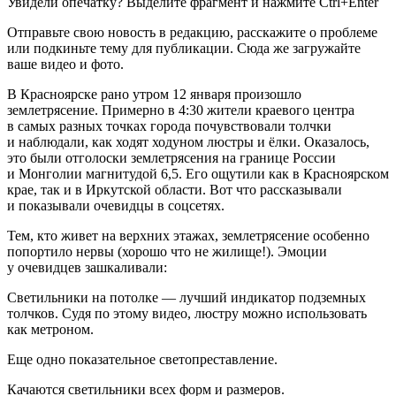
Увидели опечатку? Выделите фрагмент и нажмите Ctrl+Enter
Отправьте свою новость в редакцию, расскажите о проблеме
или подкиньте тему для публикации. Сюда же загружайте
ваше видео и фото.
В Красноярске рано утром 12 января произошло
землетрясение. Примерно в 4:30 жители краевого центра
в самых разных точках города почувствовали толчки
и наблюдали, как ходят ходуном люстры и ёлки. Оказалось,
это были отголоски землетрясения на границе России
и Монголии магнитудой 6,5. Его ощутили как в Красноярском
крае, так и в Иркутской области. Вот что рассказывали
и показывали очевидцы в соцсетях.
Тем, кто живет на верхних этажах, землетрясение особенно
попортило нервы (хорошо что не жилище!). Эмоции
у очевидцев зашкаливали:
Светильники на потолке — лучший индикатор подземных
толчков. Судя по этому видео, люстру можно использовать
как метроном.
Еще одно показательное светопреставление.
Качаются светильники всех форм и размеров.