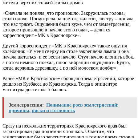
жители верхних этажей жилых домов.
«Сначала не поняла, что произошло. Закружилась голова,
стало плохо. Посмотрела на цветок, жалюзи, люстру – поняла,
что нас трясет. Ощущения были хуже, чем от землетрясения,
которое произошло в начале этого года», – делится
корреспондент «МК в Красноярске».
Другой корреспондент «МК в Красноярске» также ощутил
колебания: «У меня сверху на столе закреплена лампа и она
начала шататься, и ее вести начало. Стул начало клонить вбок,
а потом немного поехал, плюс вибрации ощущались. Будто,
когда держишь деревяшку, а по ней молотком долбят».
Ранее «МК в Красноярске» сообщал о землетрясении, которое
дошло из Кузбасса до Красноярска. Тогда в эпицентре
магнитуда достигала 5 баллов.
Землетрясения:
Понимание роев землетрясений:
причины, риски и готовность
Сразу на нескольких территориях Красноярского края был
зафиксирован ряд подземных толчков. Отметим, что
землетрясение было зарегистрировано в темное время суток в