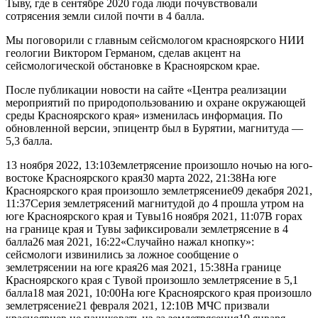
Тыву, где в сентябре 2020 года люди почувствовали
сотрясения земли силой почти в 4 балла.
Мы поговорили с главным сейсмологом красноярского НИИ
геологии Виктором Германом, сделав акцент на
сейсмологической обстановке в Красноярском крае.
После публикации новости на сайте «Центра реализации
мероприятий по природопользованию и охране окружающей
среды Красноярского края» изменилась информация. По
обновленной версии, эпицентр был в Бурятии, магнитуда —
5,3 балла.
13 ноября 2022, 13:10Землетрясение произошло ночью на юго-
востоке Красноярского края30 марта 2022, 21:38На юге
Красноярского края произошло землетрясение09 декабря 2021,
11:37Серия землетрясений магнитудой до 4 прошла утром на
юге Красноярского края и Тувы16 ноября 2021, 11:07В горах
на границе края и Тувы зафиксировали землетрясение в 4
балла26 мая 2021, 16:22«Случайно нажал кнопку»:
сейсмологи извинились за ложное сообщение о
землетрясении на юге края26 мая 2021, 15:38На границе
Красноярского края с Тувой произошло землетрясение в 5,1
балла18 мая 2021, 10:00На юге Красноярского края произошло
землетрясение21 февраля 2021, 12:10В МЧС призвали