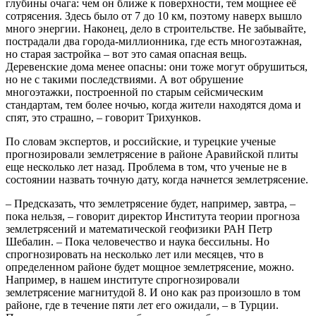
глубины очага: чем он ближе к поверхности, тем мощнее её
сотрясения. Здесь было от 7 до 10 км, поэтому наверх вышло
много энергии. Наконец, дело в строительстве. Не забывайте,
пострадали два города-миллионника, где есть многоэтажная,
но старая застройка – вот это самая опасная вещь.
Деревенские дома менее опасны: они тоже могут обрушиться,
но не с такими последствиями. А вот обрушение
многоэтажки, построенной по старым сейсмическим
стандартам, тем более ночью, когда жители находятся дома и
спят, это страшно, – говорит Трихунков.
По словам экспертов, и российские, и турецкие ученые
прогнозировали землетрясение в районе Аравийской плиты
еще несколько лет назад. Проблема в том, что ученые не в
состоянии назвать точную дату, когда начнется землетрясение.
– Предсказать, что землетрясение будет, например, завтра, –
пока нельзя, – говорит директор Института теории прогноза
землетрясений и математической геофизики РАН Петр
Шебалин. – Пока человечество и наука бессильны. Но
спрогнозировать на несколько лет или месяцев, что в
определенном районе будет мощное землетрясение, можно.
Например, в нашем институте спрогнозировали
землетрясение магнитудой 8. И оно как раз произошло в том
районе, где в течение пяти лет его ожидали, – в Турции.