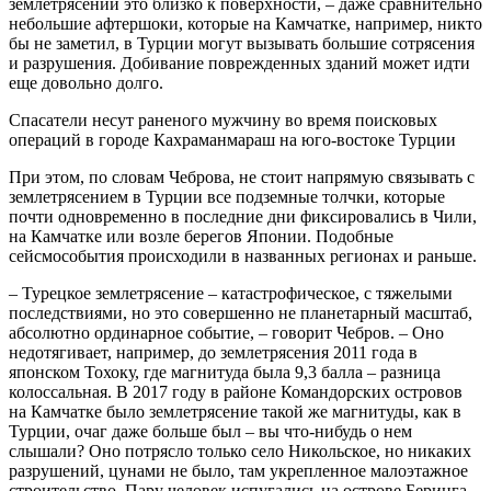
землетрясений это близко к поверхности, – даже сравнительно
небольшие афтершоки, которые на Камчатке, например, никто
бы не заметил, в Турции могут вызывать большие сотрясения
и разрушения. Добивание поврежденных зданий может идти
еще довольно долго.
Спасатели несут раненого мужчину во время поисковых
операций в городе Кахраманмараш на юго-востоке Турции
При этом, по словам Чеброва, не стоит напрямую связывать с
землетрясением в Турции все подземные толчки, которые
почти одновременно в последние дни фиксировались в Чили,
на Камчатке или возле берегов Японии. Подобные
сейсмособытия происходили в названных регионах и раньше.
– Турецкое землетрясение – катастрофическое, с тяжелыми
последствиями, но это совершенно не планетарный масштаб,
абсолютно ординарное событие, – говорит Чебров. – Оно
недотягивает, например, до землетрясения 2011 года в
японском Тохоку, где магнитуда была 9,3 балла – разница
колоссальная. В 2017 году в районе Командорских островов
на Камчатке было землетрясение такой же магнитуды, как в
Турции, очаг даже больше был – вы что-нибудь о нем
слышали? Оно потрясло только село Никольское, но никаких
разрушений, цунами не было, там укрепленное малоэтажное
строительство. Пару человек испугались на острове Беринга,