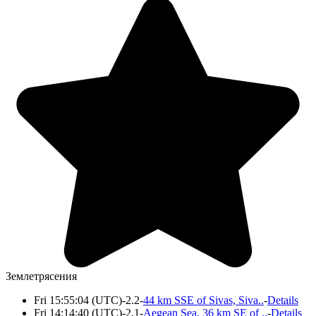
Землетрясения
Fri 15:55:04 (UTC)-2.2-
44 km SSE of Sivas, Siva..
-
Details
Fri 14:14:40 (UTC)-2.1-
Aegean Sea, 36 km SE of ..
-
Details