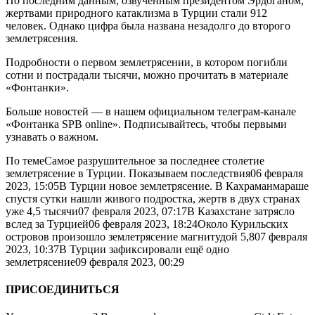
По последним данным, озвученным президентом Эрдоганом,
жертвами природного катаклизма в Турции стали 912
человек. Однако цифра была названа незадолго до второго
землетрясения.
Подробности о первом землетрясении, в котором погибли
сотни и пострадали тысячи, можно прочитать в материале
«Фонтанки».
Больше новостей — в нашем официальном телеграм-канале
«Фонтанка SPB online». Подписывайтесь, чтобы первыми
узнавать о важном.
По темеСамое разрушительное за последнее столетие
землетрясение в Турции. Показываем последствия06 февраля
2023, 15:05В Турции новое землетрясение. В Кахраманмараше
спустя сутки нашли живого подростка, жертв в двух странах
уже 4,5 тысячи07 февраля 2023, 07:17В Казахстане затрясло
вслед за Турцией06 февраля 2023, 18:24Около Курильских
островов произошло землетрясение магнитудой 5,807 февраля
2023, 10:37В Турции зафиксировали ещё одно
землетрясение09 февраля 2023, 00:29
ПРИСОЕДИНИТЬСЯ