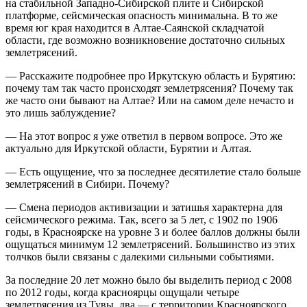
на стабильной Западно-Сибирской плите и Сибирской
платформе, сейсмическая опасность минимальна. В то же
время юг края находится в Алтае-Саянской складчатой
области, где возможно возникновение достаточно сильных
землетрясений.
— Расскажите подробнее про Иркутскую область и Бурятию:
почему там так часто происходят землетрясения? Почему так
же часто они бывают на Алтае? Или на самом деле нечасто и
это лишь заблуждение?
— На этот вопрос я уже ответил в первом вопросе. Это же
актуально для Иркутской области, Бурятии и Алтая.
— Есть ощущение, что за последнее десятилетие стало больше
землетрясений в Сибири. Почему?
— Смена периодов активизации и затишья характерна для
сейсмического режима. Так, всего за 5 лет, с 1902 по 1906
годы, в Красноярске на уровне 3 и более баллов должны были
ощущаться минимум 12 землетрясений. Большинство из этих
толчков были связаны с далекими сильными событиями.
За последние 20 лет можно было бы выделить период с 2008
по 2012 годы, когда красноярцы ощущали четыре
землетрясения из Тувы, два — с территории Красноярского