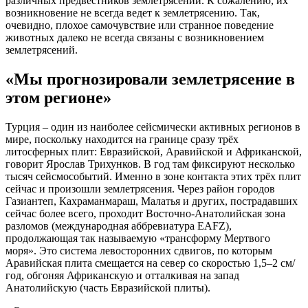
различных предвестников землетрясений. К сожалению, их
возникновение не всегда ведет к землетрясению. Так,
очевидно, плохое самочувствие или странное поведение
животных далеко не всегда связаны с возникновением
землетрясений.
«Мы прогнозировали землетрясение в
этом регионе»
Турция – один из наиболее сейсмически активных регионов в
мире, поскольку находится на границе сразу трёх
литосферных плит: Евразийской, Аравийской и Африканской,
говорит Ярослав Трихунков. В год там фиксируют несколько
тысяч сейсмособытий. Именно в зоне контакта этих трёх плит
сейчас и произошли землетрясения. Через район городов
Газиантеп, Кахраманмараш, Малатья и других, пострадавших
сейчас более всего, проходит Восточно-Анатолийская зона
разломов (международная аббревиатура EAFZ),
продолжающая так называемую «трансформу Мертвого
моря». Это система левосторонних сдвигов, по которым
Аравийская плита смещается на север со скоростью 1,5–2 см/
год, обгоняя Африканскую и отталкивая на запад
Анатолийскую (часть Евразийской плиты).