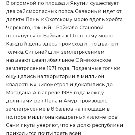
В огромной по площади Якутии существует
два сейсмоопасных пояса. Северный идет от
дельты Лены к Охотскому морю вдоль хребта
Черского, южный – Байкало-Становой
протянулся от Байкала к Охотскому морю.
Каждый день здесь происходит по два-три
толчка. Сильнейшим землетрясением
называют девятибалльное Оймяконское
землетрясение 1971 года. Подземные толчки
ощущались на территории в миллион
квадратных километров и докатились до
Магадана. А в апреле 1989 года между
долинами рек Лена и Амур произошло
землетрясение в 8 баллов на площади в
полтора миллиона квадратных километров!
Сами якуты уверяют, что на долю республики
приходится почти треть всей